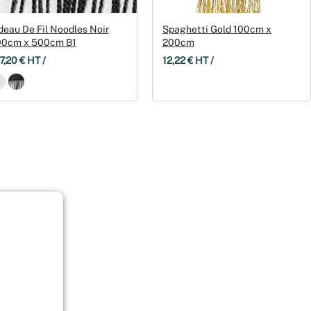
deau De Fil Noodles Noir
Spaghetti Gold 100cm x
0cm x 500cm B1
200cm
7,20 € HT /
12,22 € HT /