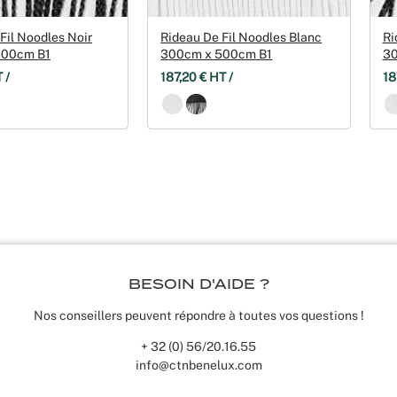
Mariages
Fil Noodles Noir
Rideau De Fil Noodles Blanc
Ri
300cm B1
300cm x 500cm B1
30
 /
187,20 € HT /
18
BESOIN D'AIDE ?
Nos conseillers peuvent répondre à toutes vos questions !
+ 32 (0) 56/20.16.55
info@ctnbenelux.com