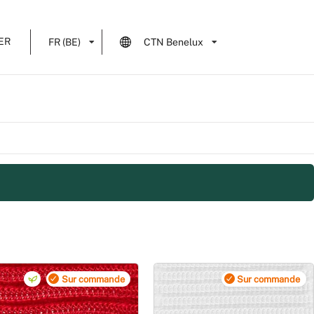
ER
FR (BE)
CTN Benelux
Sur commande
Sur commande