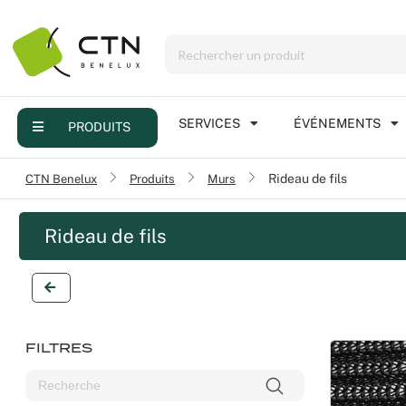
Menu
Produits
Services
SERVICES
ÉVÉNEMENTS
PRODUITS
Événements
/
CTN Benelux
/
Produits
/
Murs
Rideau de fils
Contact
Rideau de fils
FILTRES