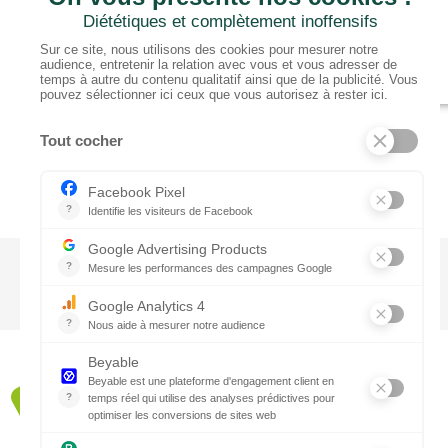
CTN BNL
‘t Hoge 116 - 8500 KORTRIJK – B
+ 32 (0) 56/20.16.55