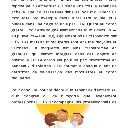
reprise peut s'effectuer sur place, une fois le séminaire
achevé. Il peut aussi se faire dans les locaux du client. La
moquette par exemple devra ainsi être roulée, puis
placée dans une cage fournie par CTN. Quant au coton
gratté, il doit être soigneusement trié et mis dans un —
ou plusieurs — Big Bag, également mis à disposition par
CTN. Les matériaux récupérés sont ensuite recyclés et
valorisés. La moquette est ainsi transformée en
granulés, qui seront intégrés dans des objets en
plastique PP. Le coton est pour sa part transformé en
panneaux d'isolation. CTN fournit à chaque client un
certificat de valorisation des moquettes et coton
récupérés.
Pour conclure, pour le décor d’un séminaire d’entreprise,
d’un congrès ou de n’importe quel évènement
professionnel, CTN accompagne les professionnels de
l’évènementiel en leur proposant de nombreuses
solutions de revêtements pour sols, murs et plafonds
afin de leur permettre de créer une ambiance propice
aux échanges.