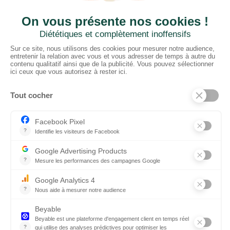
CTN BNL
‘t Hoge 116 - 8500 KORTRIJK – B
+ 32 (0) 56/20.16.55
info@ctnbenelux.com
Horaires :
Retrait dépot : 9h00-12h30; 13h30-17h00
Bureau: 9h00-12h30; 13h30-17h00
PRODUITS
Sols
Tissus
Tissus scénique
Plafonds