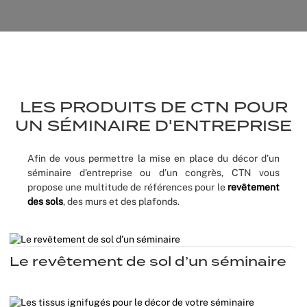
Moquette 
Voilage
Sourcing p
Scénogra
Tissus occ
Logistiqu
Séminaires
Tissus div
Spectacle
LES PRODUITS DE CTN POUR
Nappes et 
Stands
UN SÉMINAIRE D'ENTREPRISE
Théatres
Afin de vous permettre la mise en place du décor d’un
séminaire d’entreprise ou d’un congrès, CTN vous
propose une multitude de références pour le
revêtement
Traiteurs
des sols
, des murs et des plafonds.
Décoration
Fête d’ent
Le revêtement de sol d’un séminaire
Noël