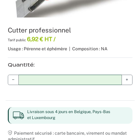
Moquette 
Voilage
Sourcing p
Scénogra
Tissus occ
Logistiqu
Séminaires
Cutter professionnel
6,92 € HT /
Tissus div
Spectacle
Tarif public
Usage : Pérenne et éphémère
|
Composition : NA
Nappes et 
Stands
Quantité
Théatres
−
+
Traiteurs
Décoration
Livraison sous 4 jours en Belgique, Pays-Bas
Fête d’ent
et Luxembourg
Paiement sécurisé : carte bancaire, virement ou mandat
Noël
administratif