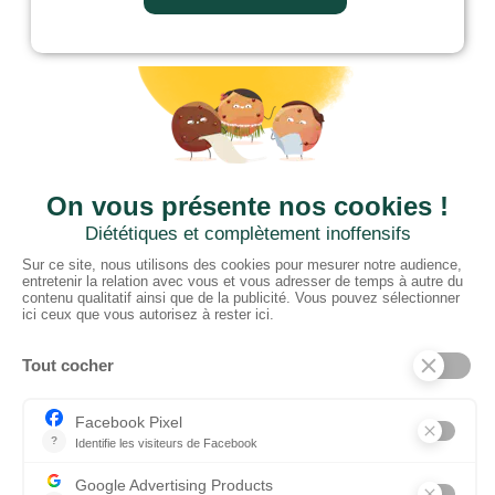
CTN BNL
‘t Hoge 116 - 8500 KORTRIJK – B
+ 32 (0) 56/20.16.55
info@ctnbenelux.com