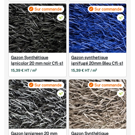
Sur commande
Sur commande
Gazon Synthétique
Gazon synthetique
Ignicolor 20 mm noir Cfl‑s1
ignifugé 20mm Bleu Cfl‑s1
15,39 € HT / m²
15,39 € HT / m²
Sur commande
Sur commande
Gazon Ignigreen 20 mm
Gazon Synthétique