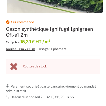
Moquette 
Voilage
Sourcing p
Scénogra
Tissus occ
Logistiqu
Séminaires
Sur commande
Gazon synthétique ignifugé Ignigreen
Tissus div
Spectacle
Cfl‑s1 2m
15,39 € HT / m²
Nappes et 
Stands
Tarif public
Rouleau 2m x 30 m
|
Usage : Éphémère
Théatres
Traiteurs
Rupture de stock
Décoration
Paiement sécurisé : carte bancaire, virement ou mandat
Fête d’ent
administratif
Besoin d’un conseil ? + 32 (0) 56/20.16.55
Noël