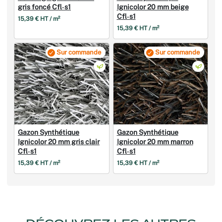
gris foncé Cfl‑s1
Ignicolor 20 mm beige
Cfl‑s1
15,39 € HT / m²
15,39 € HT / m²
Sur commande
Sur commande
Gazon Synthétique
Gazon Synthétique
Ignicolor 20 mm gris clair
Ignicolor 20 mm marron
Cfl‑s1
Cfl‑s1
15,39 € HT / m²
15,39 € HT / m²