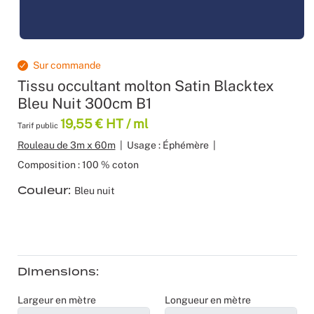
Moquette 
Voilage
Sourcing p
Scénogra
Tissus occ
Logistiqu
Séminaires
Sur commande
Tissu occultant molton Satin Blacktex
Tissus div
Spectacle
Bleu Nuit 300cm B1
19,55 € HT / ml
Nappes et 
Stands
Tarif public
Rouleau de 3m x 60m
|
Usage : Éphémère
|
Théatres
Composition : 100 % coton
Couleur
Bleu nuit
Traiteurs
Décoration
Fête d’ent
Dimensions
Noël
Largeur en mètre
Longueur en mètre