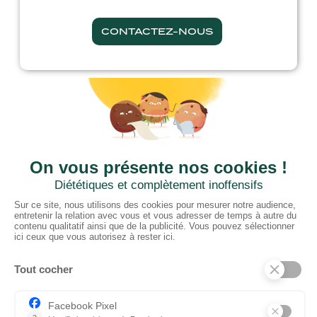
CONTACTEZ-NOUS
CTN BNL
‘t Hoge 116 - 8500 KORTRIJK – B