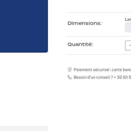
Moquette recyclable
Voilage
Sourcing produits
Scénographes
Lar
Tissus occultants
Logistique
Séminaires et congrès
Dimensions
Tissus divers
Spectacles
Quantité
Nappes et serviettes
Stands
Théatres
Paiement sécurisé : carte ban
Besoin d’un conseil ? + 32 (0)
Traiteurs
Décoration vitrines
Fête d’entreprise
Noël