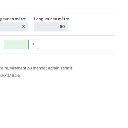
geur en mètre
Longueur en mètre
−
+
caire, virement ou mandat administratif
 56/20.16.55