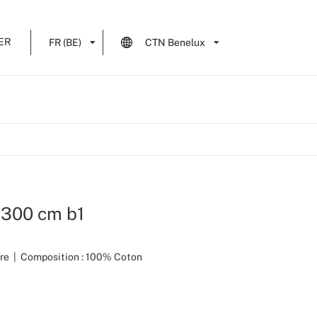
ER
FR (BE)
CTN Benelux
 300 cm b1
re
|
Composition : 100% Coton