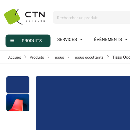
Menu
Produits
Services
SERVICES
ÉVÉNEMENTS
PRODUITS
Événements
Accueil
›
Produits
›
Tissus
Tissus occultants
›
Tissu Oc
Contact