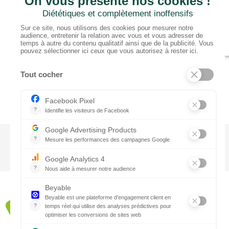
CTN BNL
‘t Hoge 116 - 8500 KORTRIJK – B
+ 32 (0) 56/20.16.55