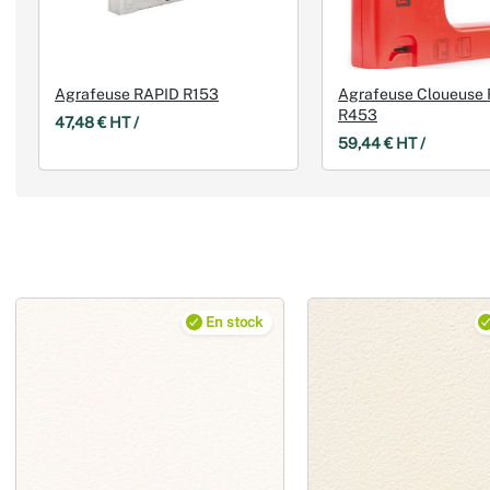
Agrafeuse RAPID R153
Agrafeuse Cloueuse
R453
47,48 € HT /
59,44 € HT /
En stock