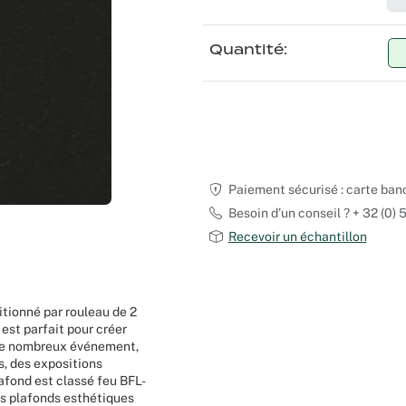
Moquette recyclable
Voilage
Sourcing produits
Scénographes
Quantité
Tissus occultants
Logistique
Séminaires et congrès
Tissus divers
Spectacles
Nappes et serviettes
Stands
Paiement sécurisé : carte ban
Théatres
Besoin d’un conseil ? + 32 (0)
Recevoir un échantillon
Traiteurs
Décoration vitrines
itionné par rouleau de 2
est parfait pour créer
Fête d’entreprise
à de nombreux événement,
s, des expositions
lafond est classé feu BFL-
Noël
des plafonds esthétiques