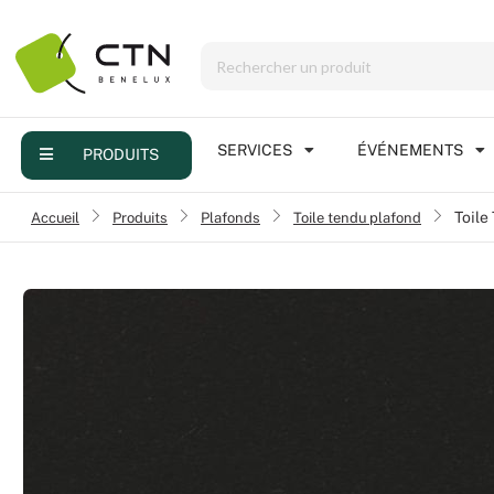
Menu
Produits
Services
SERVICES
ÉVÉNEMENTS
PRODUITS
Événements
Accueil
›
Produits
›
Plafonds
Toile tendu plafond
›
Toile
Contact