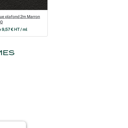
due plafond 2m Marron
d0
e 9,57 € HT / ml
MES