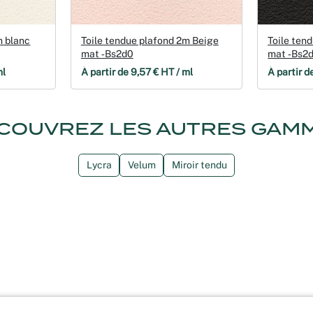
m blanc
Toile tendue plafond 2m Beige
Toile ten
mat ‑Bs2d0
mat ‑Bs2
ml
À partir de 9,57 € HT / ml
À partir d
COUVREZ LES AUTRES GAM
Lycra
Velum
Miroir tendu