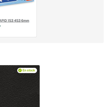
APID 153 453 6mm
/
En stock