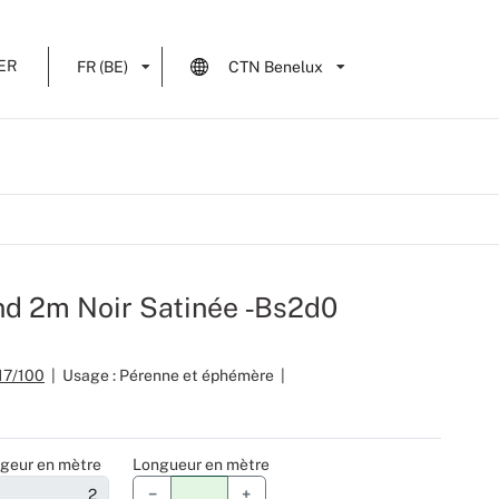
ER
FR (BE)
CTN Benelux
ond 2m Noir Satinée ‑Bs2d0
17/100
|
Usage : Pérenne et éphémère
|
geur en mètre
Longueur en mètre
−
+