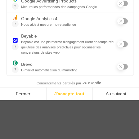
DÉCOUVREZ LES AUTRES
GAMMES
Tissus Scénique
Tissus occultants
Tissus pailletés