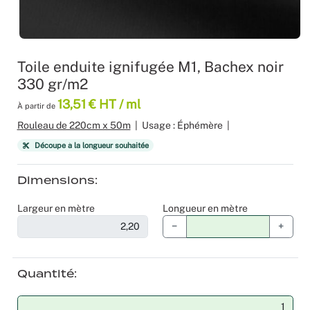
Moquette 
Voilage
Sourcing p
Scénogra
Tissus occ
Logistiqu
Séminaires
Toile enduite ignifugée M1, Bachex noir
330 gr/m2
Tissus div
Spectacle
13,51 € HT / ml
À partir de
Nappes et 
Stands
Rouleau de 220cm x 50m
|
Usage : Éphémère
|
Découpe à la longueur souhaitée
Théatres
Dimensions
Traiteurs
Largeur en mètre
Longueur en mètre
−
+
Décoration
Fête d’ent
Quantité
Noël