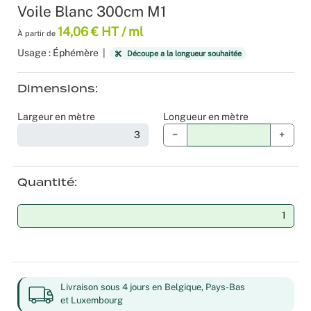
Voile Blanc 300cm M1
Moquette 
Voilage
Sourcing p
Scénogra
14,06 € HT / ml
À partir de
Usage : Éphémère
|
Tissus occ
Logistiqu
Séminaires
Découpe à la longueur souhaitée
Dimensions
Tissus div
Spectacle
Largeur en mètre
Longueur en mètre
Nappes et 
Stands
−
+
Théatres
Quantité
Traiteurs
Décoration
Fête d’ent
Livraison sous 4 jours en Belgique, Pays-Bas
Noël
et Luxembourg