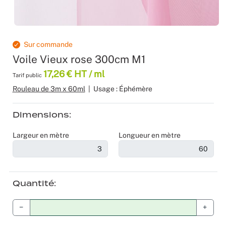
Moquette 
Voilage
Sourcing p
Scénogra
Tissus occ
Logistiqu
Séminaires
Sur commande
Voile Vieux rose 300cm M1
Tissus div
Spectacle
17,26 € HT / ml
Tarif public
Rouleau de 3m x 60ml
|
Usage : Éphémère
Nappes et 
Stands
Théatres
Dimensions
Largeur en mètre
Longueur en mètre
Traiteurs
Décoration
Quantité
Fête d’ent
−
+
Noël