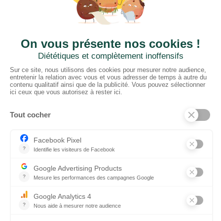
CTN ESPAÑA
2 rue du Puits Dixme 604
94310 ORLY
01 41 73 12 40
Horaires :
Retrait Dépôt : 08h30-12h00; 13h30-17h30
Bureau: 8h00-12h30; 13h30-18h30
PRODUCTOS
Moqueta ignífuga
Suelo vinílico en rollo
Rollos de cesped artificial
Tela ignífuga
Tejídos escénicos