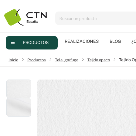
Menu
Productos
Realizaciones
REALIZACIONES
BLOG
¿
PRODUCTOS
Blog
Inicio
›
Productos
›
Tela ignífuga
›
Tejido opaco
Tejido 
¿Quienes somos?
FAQ
Contacto