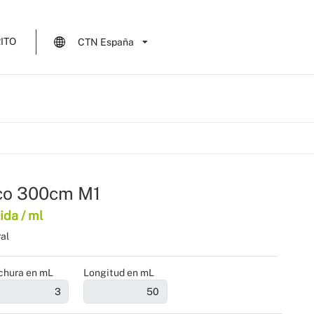
ITO
CTN España
nco 300cm M1
ida / ml
al
chura en mL
Longitud en mL