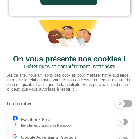
CTN BNL
‘t Hoge 116 - 8500 KORTRIJK – B
+ 32 (0) 56/20.16.55
info@ctnbenelux.com