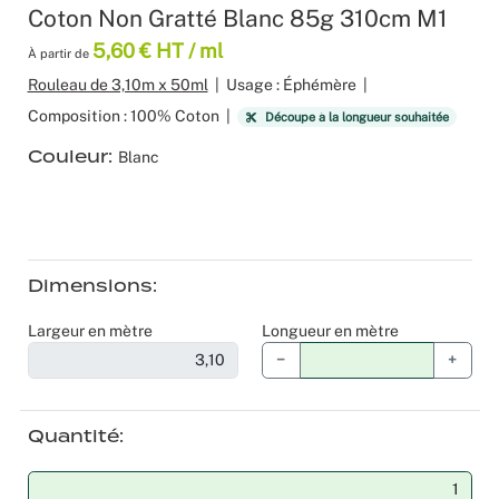
Coton Non Gratté Blanc 85g 310cm M1
Moquette 
Voilage
Sourcing p
Scénogra
5,60 € HT / ml
À partir de
Rouleau de 3,10m x 50ml
|
Usage : Éphémère
|
Tissus occ
Logistiqu
Séminaires
Composition : 100% Coton
|
Découpe à la longueur souhaitée
Tissus div
Spectacle
Couleur
Blanc
Nappes et 
Stands
Théatres
Dimensions
Traiteurs
Largeur en mètre
Longueur en mètre
−
+
Décoration
Fête d’ent
Quantité
Noël