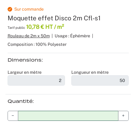
Moquette 
Voilage
Sourcing p
Scénogra
Sur commande
Moquette effet Disco 2m Cfl‑s1
Tissus occ
Logistiqu
Séminaires
10,78 € HT / m²
Tarif public
Rouleau de 2m x 50m
|
Usage : Éphémère
|
Tissus div
Spectacle
Composition : 100% Polyester
Nappes et 
Stands
Dimensions
Théatres
Largeur en mètre
Longueur en mètre
Traiteurs
Décoration
Quantité
Fête d’ent
−
+
Noël