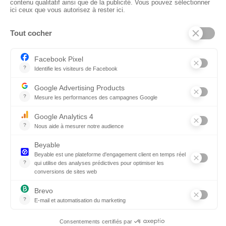
CTN BNL
‘t Hoge 116 - 8500 KORTRIJK – B
+ 32 (0) 56/20.16.55
info@ctnbenelux.com
Openingsuren : 9-12.30H ; 13.30-17H
Gesloten op zater-, zon- en feestdagen
CATEGORIEËN
Vloeren
Stoffen
Theaterdoek
Plafond
Wanden
Accessoires
© 2026 CTN Benelux
Juridische informatie
Privacybeleid