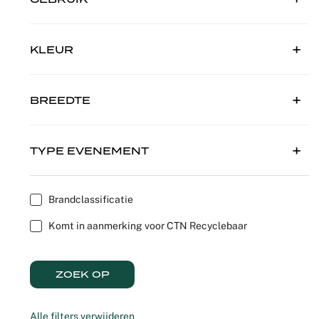
Recyclable
Voile
Product z
Scenograf
KLEUR
Verduister
Logistiek
Seminars 
Overige st
Shows
BREEDTE
Tafellinne
Expo Stan
TYPE EVENEMENT
Theaters
Catering
Brandclassificatie
Komt in aanmerking voor CTN Recyclebaar
Winkeldec
Corporate
ZOEK OP
Kerstmis
Alle filters verwijderen