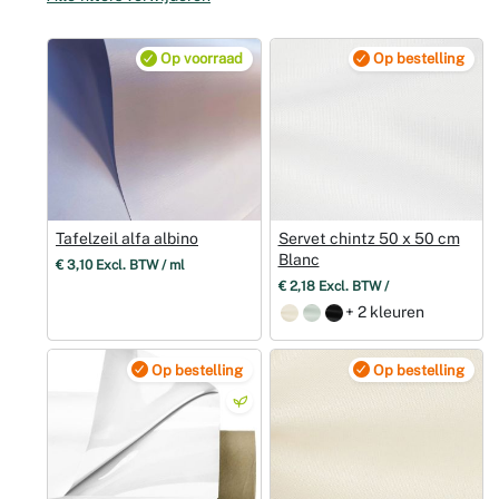
Weddingpl
Op voorraad
Op bestelling
Tafelzeil alfa albino
Servet chintz 50 x 50 cm
Blanc
€ 3,10 Excl. BTW / ml
€ 2,18 Excl. BTW /
+ 2 kleuren
Op bestelling
Op bestelling