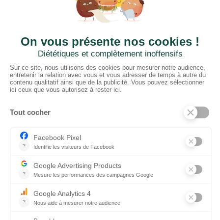
CTN BNL
‘t Hoge 116 - 8500 KORTRIJK – B
+ 32 (0) 56/20.16.55
info@ctnbenelux.com
Openingsuren : 9-12.30H ; 13.30-17H
Gesloten op zater-, zon- en feestdagen
CATEGORIEËN
Vloeren