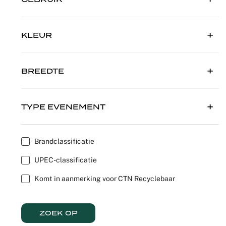
Recyclable
Voile
Product z
Scenograf
KLEUR
Verduister
Logistiek
Seminars 
Overige st
Shows
BREEDTE
Tafellinne
Expo Stan
TYPE EVENEMENT
Theaters
Catering
Brandclassificatie
UPEC-classificatie
Winkeldec
Komt in aanmerking voor CTN Recyclebaar
Corporate
ZOEK OP
Kerstmis