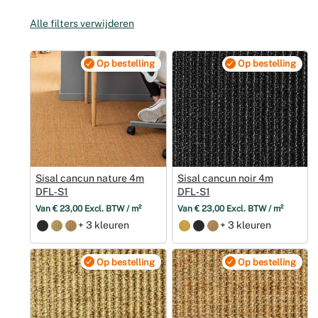
Weddingpl
Alle filters verwijderen
Op bestelling
Op bestelling
Sisal cancun nature 4m
Sisal cancun noir 4m
DFL‑S1
DFL‑S1
Van € 23,00 Excl. BTW / m²
Van € 23,00 Excl. BTW / m²
+ 3 kleuren
+ 3 kleuren
Op bestelling
Op bestelling