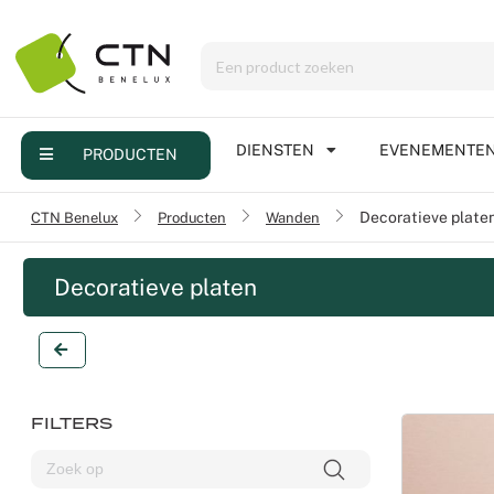
Menu
Producten
Diensten
DIENSTEN
EVENEMENTE
PRODUCTEN
Evenementen
/
CTN Benelux
/
Producten
/
Wanden
Decoratieve plate
Contact
Decoratieve platen
FILTERS