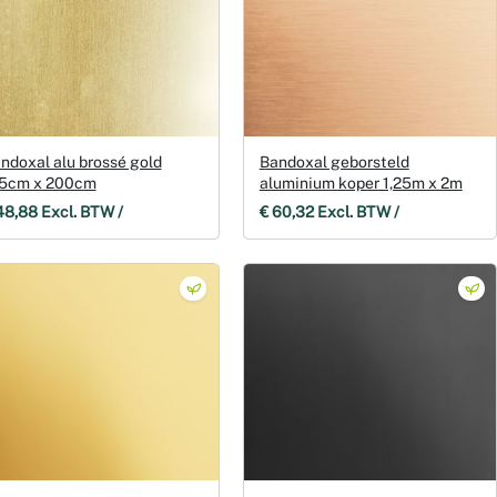
ndoxal alu brossé gold
Bandoxal geborsteld
5cm x 200cm
aluminium koper 1,25m x 2m
48,88 Excl. BTW /
€ 60,32 Excl. BTW /