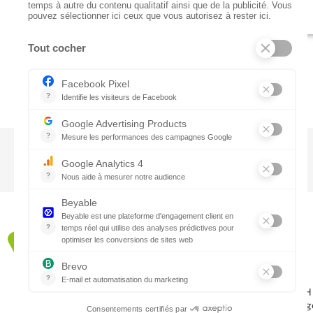
CTN BNL
‘t Hoge 116 - 8500 KORTRIJK – B
+ 32 (0) 56/20.16.55
info@ctnbenelux.com
Openingsuren : 9-12.30H ; 13.30-17H
Gesloten op zater-, zon- en feestda