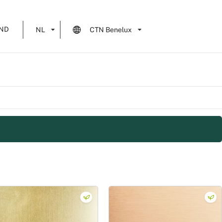
ND
NL
CTN Benelux