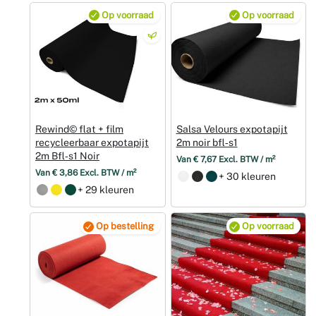
Op voorraad
Op voorraad
Rewind© flat + film
Salsa Velours expotapijt
recycleerbaar expotapijt
2m noir bfl‑s1
2m Bfl‑s1 Noir
Van € 7,67 Excl. BTW / m²
Van € 3,86 Excl. BTW / m²
+ 30 kleuren
+ 29 kleuren
Op bestelling
Op voorraad