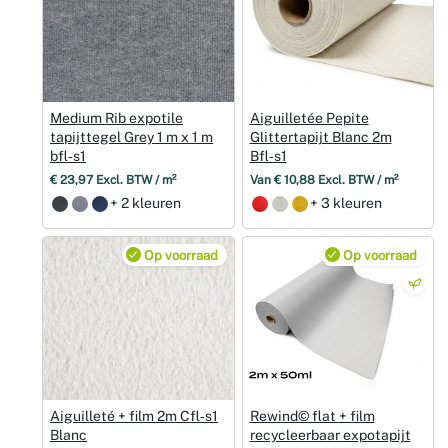
Medium Rib expotile
Aiguilletée Pepite
tapijttegel Grey 1 m x 1 m
Glittertapijt Blanc 2m
bfl‑s1
Bfl‑s1
€ 23,97 Excl. BTW / m²
Van € 10,88 Excl. BTW / m²
+ 2 kleuren
+ 3 kleuren
Op voorraad
Op voorraad
Aiguilleté + film 2m Cfl‑s1
Rewind© flat + film
Blanc
recycleerbaar expotapijt