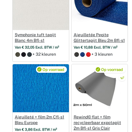
Symphonie tuft tapijt
Aiguilletée Pepite
Blanc 4m Bfl‑s1
Glittertapijt Bleu 2m Bfl‑s1
Van € 32,05 Excl. BTW / m²
Van € 10,88 Excl. BTW / m²
+ 32 kleuren
+ 3 kleuren
Op voorraad
Op voorraad
Aiguilleté + film 2m Cfl‑s1
Rewind© flat + film
Bleu Europe
recycleerbaar expotapijt
2m Bfl‑s1 Gris Clair
Van € 3,86 Excl. BTW / m²