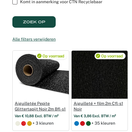
Komt in aanmerking voor CTN Recyclebaar
Weddingpl
ZOEK OP
Alle filters verwijderen
Op voorraad
Op voorraad
Aiguilletée Pepite
Aiguilleté + film 2m Cfl‑s1
Glittertapijt Noir 2m Bfl‑s1
Noir
Van € 10,88 Excl. BTW / m²
Van € 3,86 Excl. BTW / m²
+ 3 kleuren
+ 35 kleuren