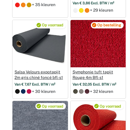
Van € 3,86 Excl. BTW / m²
+ 35 kleuren
+ 29 kleuren
Op voorraad
Op bestelling
Salsa Velours expotapijt
Symphonie tuft tapijt
2m gris chiné foncé bfl‑s1
Rouge 4m Bfl‑s1
Van € 7,67 Excl. BTW / m²
Van € 32,05 Excl. BTW / m²
+ 30 kleuren
+ 32 kleuren
Op voorraad
Op voorraad