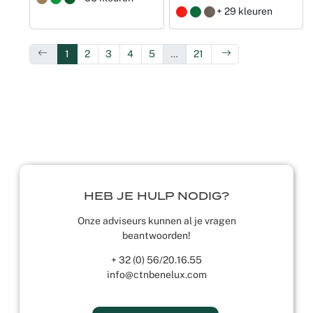
+ 29 kleuren
1
2
3
4
5
…
21
HEB JE HULP NODIG?
Onze adviseurs kunnen al je vragen
beantwoorden!
+ 32 (0) 56/20.16.55
info@ctnbenelux.com