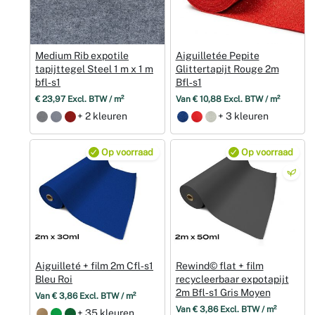
Medium Rib expotile
Aiguilletée Pepite
tapijttegel Steel 1 m x 1 m
Glittertapijt Rouge 2m
bfl‑s1
Bfl‑s1
€ 23,97 Excl. BTW / m²
Van € 10,88 Excl. BTW / m²
+ 2 kleuren
+ 3 kleuren
Op voorraad
Op voorraad
Aiguilleté + film 2m Cfl‑s1
Rewind© flat + film
Bleu Roi
recycleerbaar expotapijt
2m Bfl‑s1 Gris Moyen
Van € 3,86 Excl. BTW / m²
Van € 3,86 Excl. BTW / m²
+ 35 kleuren