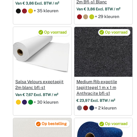
2m Bfl‑s1 Blanc
Van € 3,86 Excl. BTW / m²
Van € 3,86 Excl. BTW / m²
+ 35 kleuren
+ 29 kleuren
Op voorraad
Op voorraad
Salsa Velours expotapijt
Medium Rib expotile
2m blanc bfl‑s1
tapijttegel 1 m x 1 m
Anthracite bfl‑s1
Van € 7,67 Excl. BTW / m²
€ 23,97 Excl. BTW / m²
+ 30 kleuren
+ 2 kleuren
Op bestelling
Op voorraad