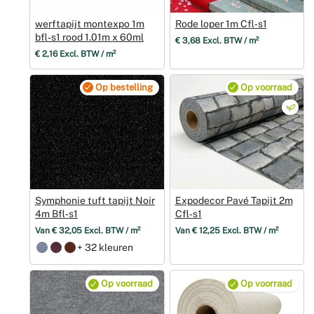
werftapijt montexpo 1m
Rode loper 1m Cfl‑s1
bfl‑s1 rood 1.01m x 60ml
€ 3,68 Excl. BTW / m²
€ 2,16 Excl. BTW / m²
Op bestelling
Op voorraad
Symphonie tuft tapijt Noir
Expodecor Pavé Tapijt 2m
4m Bfl‑s1
Cfl‑s1
Van € 32,05 Excl. BTW / m²
Van € 12,25 Excl. BTW / m²
+ 32 kleuren
Op voorraad
Op voorraad