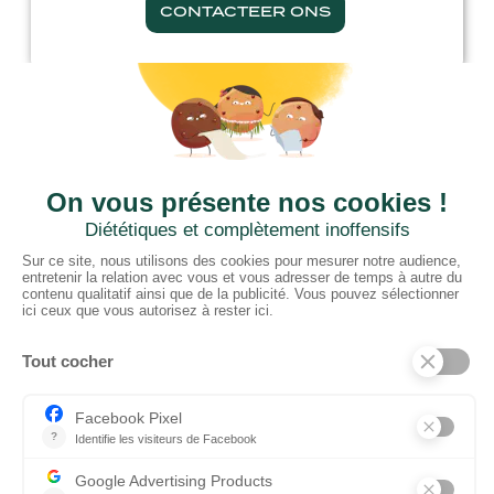
CONTACTEER ONS
CTN BNL
‘t Hoge 116 - 8500 KORTRIJK – B
+ 32 (0) 56/20.16.55