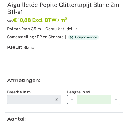
Aiguilletée Pepite Glittertapijt Blanc 2m
Recyclable
Voile
Product z
Scenograf
Bfl‑s1
€ 10,88 Excl. BTW / m²
Van
Verduister
Logistiek
Seminars 
Rol van 2m x 35lm
|
Gebruik : tijdelijk
|
Overige st
Shows
Samenstelling : PP en Sbr hars
|
Couponservice
Kleur
Blanc
Tafellinne
Expo Stan
Theaters
Catering
Afmetingen
Breedte in mL
Lengte in mL
Winkeldec
−
+
Corporate
Aantal
Kerstmis