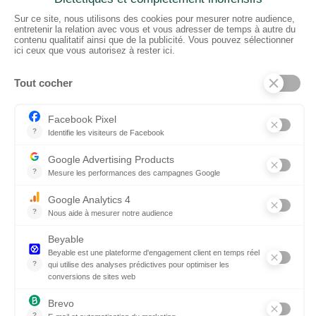
CTN BNL
‘t Hoge 116 - 8500 KORTRIJK – B
+ 32 (0) 56/20.16.55
info@ctnbenelux.com
Openingsuren : 9-12.30H ; 13.30-17H
Gesloten op zater-, zon- en feestdagen
CATEGORIEËN
Vloeren
Stoffen
Theaterdoek
Plafond
Wanden
Accessoires