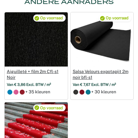
ANDERE AANRADERS
Op voorraad
Op voorraad
Aiguilleté + film 2m Cfl‑s1
Salsa Velours expotapijt 2m
Noir
noir bfl‑s1
Van € 3,86 Excl. BTW / m²
Van € 7,67 Excl. BTW / m²
+ 35 kleuren
+ 30 kleuren
Op voorraad