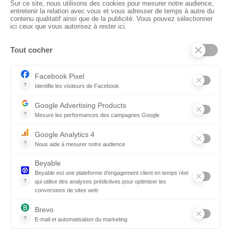
CTN BNL
‘t Hoge 116 - 8500 KORTRIJK – B
+ 32 (0) 56/20.16.55
info@ctnbenelux.com
Openingsuren : 9-12.30H ; 13.30-17H
Gesloten op zater-, zon- en feestdagen
CATEGORIEËN
Vloeren
Stoffen
Theaterdoek
Plafond
Wanden
Accessoires
© 2026 CTN Benelux