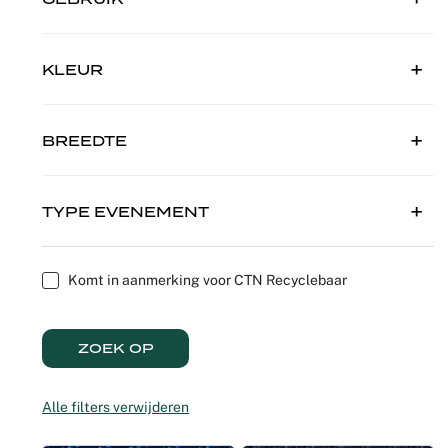
Recyclable
Voile
Product z
Scenograf
KLEUR
Verduister
Logistiek
Seminars 
Overige st
Shows
BREEDTE
Tafellinne
Expo Stan
TYPE EVENEMENT
Theaters
Catering
Komt in aanmerking voor CTN Recyclebaar
Winkeldec
ZOEK OP
Corporate
Alle filters verwijderen
Kerstmis