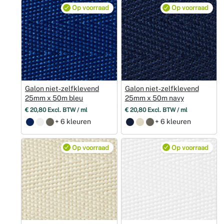
Op voorraad
Op voorraad
Weddingpl
Galon niet‑zelfklevend
Galon niet‑zelfklevend
25mm x 50m bleu
25mm x 50m navy
€ 20,80 Excl. BTW / ml
€ 20,80 Excl. BTW / ml
+ 6 kleuren
+ 6 kleuren
Op voorraad
Op voorraad