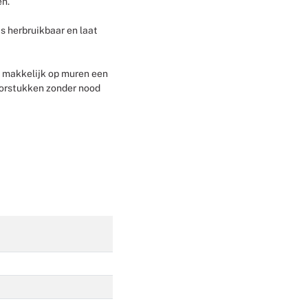
en.
Weddingplanning
s herbruikbaar en laat
s makkelijk op muren een
corstukken zonder nood