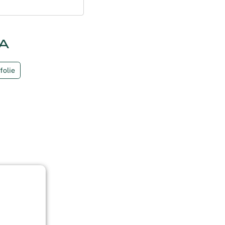
A
folie