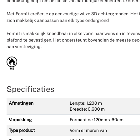
bedrukking helpt om de illusie van natuurlijke elementen te creër
Met Form'it creëer je op eenvoudige wijze 3D achtergronden. Het i
zich makkelijk aanpassen aan elk type ondergrond
Form'it is makkelijk kneedbaar in elke vorm naar wens en is teven
plafond te bevestigen. Het ondersteunt bovendien de meeste de
aan versteviging.
Specificaties
Afmetingen
Lengte: 1,200 m
Breedte: 0,600 m
Verpakking
Formaat de 120cm x 60cm
Type product
Vorm er muren van