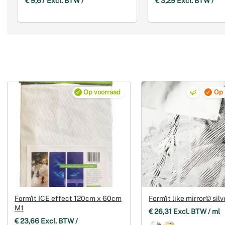
€ 9,67 Excl. BTW /
€ 3,29 Excl. BTW /
Op voorraad
Op 
Form'it ICE effect 120cm x 60cm
Form'it like mirror© sil
M1
€ 26,31 Excl. BTW / ml
€ 23,66 Excl. BTW /