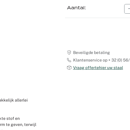
Aantal
Recyclable tapijt
Voile
Product zoeken op maat
Scenografie
Verduisterende stoffen
Logistiek
Seminars en congressen
Overige stoffen
Shows
Tafellinnen
Expo Stands
Beveiligde betaling
Klantenservice op + 32 (0) 56/
Theaters
Vraag offertehier uw staal
Catering
Winkeldecoraties etalages
kelijk allerlei
Corporate Events
kte stof en
Kerstmis
m te geven, terwijl