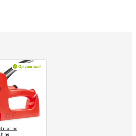
Op voorraad
3 niet‑en
chine