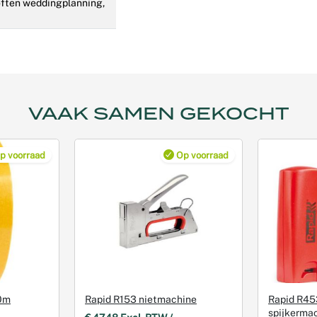
often weddingplanning,
VAAK SAMEN GEKOCHT
p voorraad
Op voorraad
0m
Rapid R153 nietmachine
Rapid R45
spijkerma