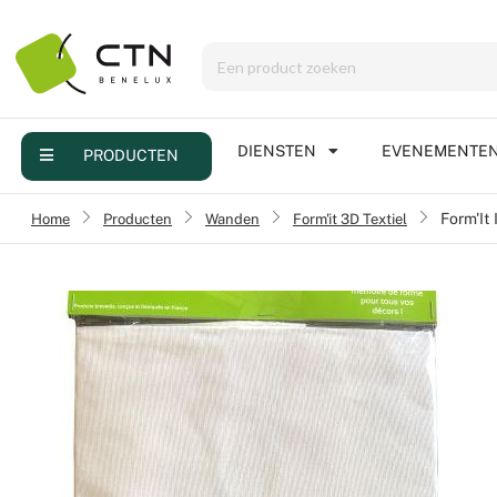
Menu
Producten
Diensten
DIENSTEN
EVENEMENTE
PRODUCTEN
Evenementen
Home
›
Producten
›
Wanden
Form'it 3D Textiel
›
Form'It
Contact