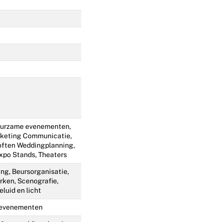
uurzame evenementen,
rketing Communicatie,
loften Weddingplanning,
xpo Stands, Theaters
ng, Beursorganisatie,
ken, Scenografie,
eluid en licht
 evenementen