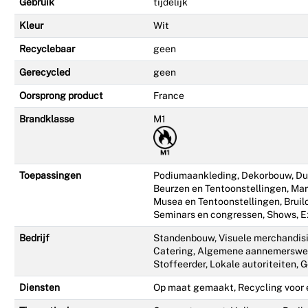
Gebruik
tijdelijk
Kleur
Wit
Recyclebaar
geen
Gerecycled
geen
Oorsprong product
France
Brandklasse
M1
Toepassingen
Podiumaankleding, Dekorbouw, D
Beurzen en Tentoonstellingen, Ma
Musea en Tentoonstellingen, Brui
Seminars en congressen, Shows, E
Bedrijf
Standenbouw, Visuele merchandisi
Catering, Algemene aannemerswer
Stoffeerder, Lokale autoriteiten, G
Diensten
Op maat gemaakt, Recycling voor