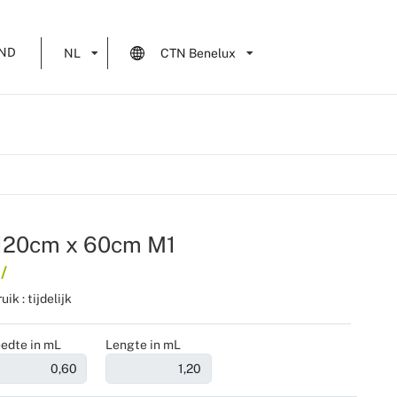
ND
NL
CTN Benelux
t 120cm x 60cm M1
/
ik : tijdelijk
edte in mL
Lengte in mL