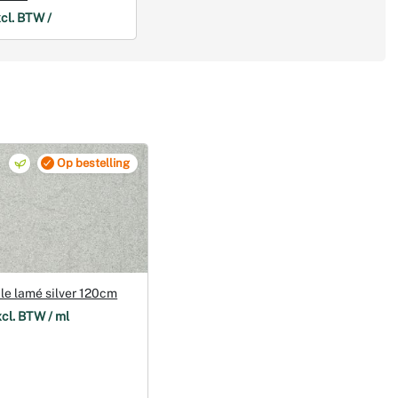
cl. BTW /
Op bestelling
ile lamé silver 120cm
xcl. BTW / ml