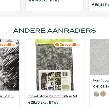
€ 47,48 Excl. BTW /
€ 59,44 Ex
ANDERE AANRADERS
bestelling
Op bestelling
Form'it vo
€ 41,03 E
ver 120cm
form'it stone 120cm x 60cm M1
€ 28,76 Excl. BTW /