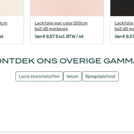
00cm
Lackfolie mat color 200cm
Lackfolie
bs2‑d0 matbeige
bs2
ml
Van € 9,57 Excl. BTW / ml
Van € 9,5
ONTDEK ONS OVERIGE GAMM
Lycra stretchstoffen
Velum
Spiegelplafond