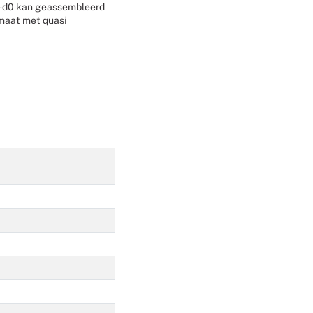
s2-d0 kan geassembleerd
Weddingplanning
rmaat met quasi