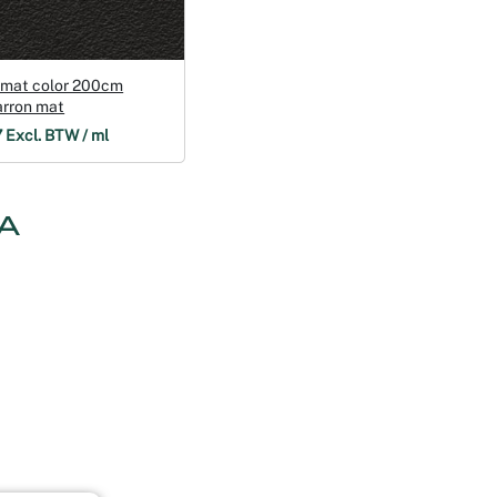
 mat color 200cm
‑d0 marron mat
7 Excl. BTW / ml
A