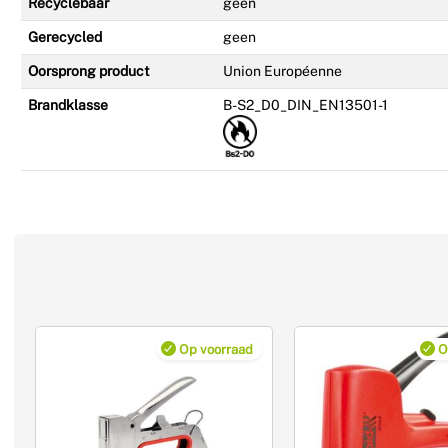
Recyclebaar
geen
Gerecycled
geen
Oorsprong product
Union Européenne
Brandklasse
B-S2_D0_DIN_EN13501-1
Op voorraad
O