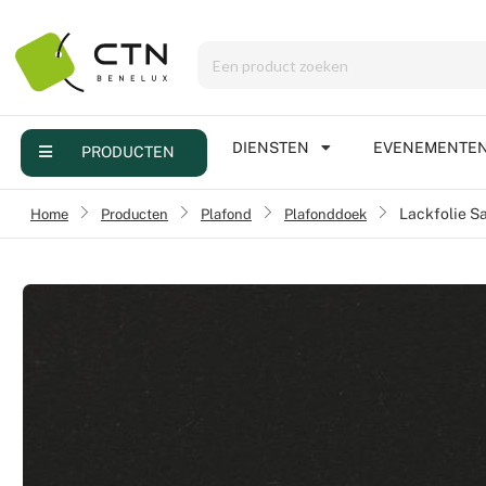
Menu
Producten
Diensten
DIENSTEN
EVENEMENTE
PRODUCTEN
Evenementen
Home
›
Producten
›
Plafond
›
Plafonddoek
Lackfolie S
Contact