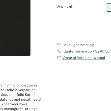
Aantal
Recyclable tapijt
Voile
Product zoeken op maat
Scenografie
Verduisterende stoffen
Logistiek
Seminars en congressen
Overige stoffen
Shows
Tafellinnen
Expo Stands
Beveiligde betaling
Klantenservice op + 32 (0) 56/
Theaters
Vraag offertehier uw staal
Catering
Winkeldecoraties etalages
van 17 micron die zoweel
lackfolie is verpakt op
Corporate Events
vice. Lackfolie Satinée
nplafonds met gesatineerd
ruikbaar voor zowel
Kerstmis
n, scenografie, etalage,