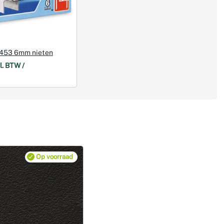
 453 6mm nieten
l. BTW /
Op voorraad