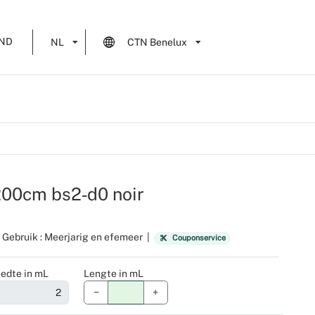
ND
NL
CTN Benelux
 200cm bs2‑d0 noir
Gebruik : Meerjarig en efemeer
|
Couponservice
edte in mL
Lengte in mL
−
+