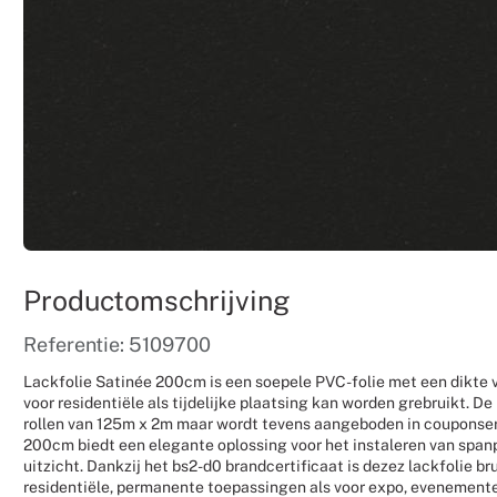
Productomschrijving
Referentie: 5109700
Lackfolie Satinée 200cm is een soepele PVC-folie met een dikte 
voor residentiële als tijdelijke plaatsing kan worden grebruikt. De 
rollen van 125m x 2m maar wordt tevens aangeboden in couponser
200cm biedt een elegante oplossing voor het instaleren van spa
uitzicht. Dankzij het bs2-d0 brandcertificaat is dezez lackfolie b
residentiële, permanente toepassingen als voor expo, evenemente