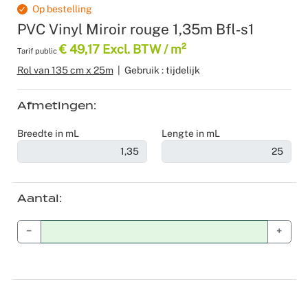
Op bestelling
Recyclable
Voile
Product z
Scenograf
PVC Vinyl Miroir rouge 1,35m Bfl‑s1
€ 49,17 Excl. BTW / m²
Tarif public
Verduister
Logistiek
Seminars 
Rol van 135 cm x 25m
|
Gebruik : tijdelijk
Overige st
Shows
Afmetingen
Tafellinne
Expo Stan
Breedte in mL
Lengte in mL
Theaters
Catering
Aantal
Winkeldec
−
+
Corporate
Kerstmis