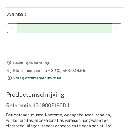
Weddingpl
Aantal
−
+
Beveiligde betaling
Klantenservice op + 32 (0) 56/20.16.55.
Vraag offertehier uw staal
Productomschrijving
Referentie: 1349002190DIL
Beursstands, musea, kantoren, woongebouwen, scholen,
winkelruimtes: al deze locaties vereisen hoogwaardige
vloerbedekkingen, zonder concessies te doen aan stijl of