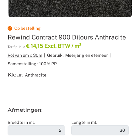
Recyclable
Voile
Product z
Scenograf
Verduister
Logistiek
Seminars 
Op bestelling
Rewind Contract 900 Dilours Anthracite
Overige st
Shows
€ 14,15 Excl. BTW / m²
Tarif public
Tafellinne
Expo Stan
Rol van 2m x 30m
|
Gebruik : Meerjarig en efemeer
|
Samenstelling : 100% PP
Theaters
Kleur
Anthracite
Catering
Winkeldec
Afmetingen
Corporate
Breedte in mL
Lengte in mL
Kerstmis