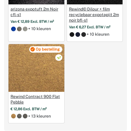
arizona expotuft 2m Noir
Rewind© Dilour + film
cfl‑s1
recyclebaar expotapijt 2m
noir bfl‑s1
Van € 12,89 Excl. BTW / m²
Van € 6,27 Excl. BTW / m²
+ 10 kleuren
+ 10 kleuren
Op bestelling
Rewind Contract 900 Flat
Pebble
€ 12,86 Excl. BTW / m²
+ 13 kleuren