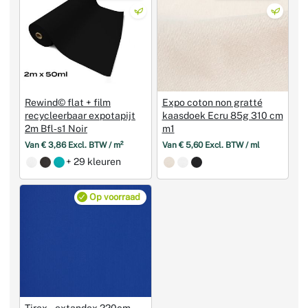
Rewind© flat + film
Expo coton non gratté
recycleerbaar expotapijt
kaasdoek Ecru 85g 310 cm
2m Bfl‑s1 Noir
m1
Van € 3,86 Excl. BTW / m²
Van € 5,60 Excl. BTW / ml
+ 29 kleuren
Op voorraad