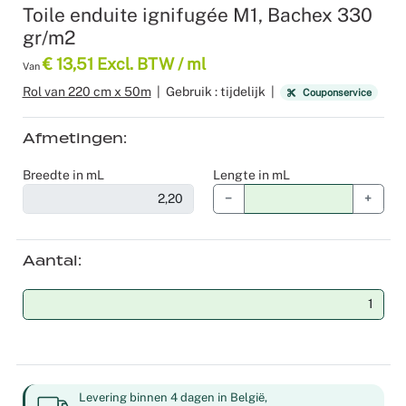
Toile enduite ignifugée M1, Bachex 330
Recyclable
Voile
Product z
Scenograf
gr/m2
€ 13,51 Excl. BTW / ml
Van
Verduister
Logistiek
Seminars 
Rol van 220 cm x 50m
|
Gebruik : tijdelijk
|
Couponservice
Overige st
Shows
Afmetingen
Tafellinne
Expo Stan
Breedte in mL
Lengte in mL
−
+
Theaters
Catering
Aantal
Winkeldec
Corporate
Kerstmis
Levering binnen 4 dagen in België,