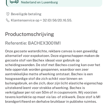
Nederland en Luxemburg
Weddingpl
Beveiligde betaling
Klantenservice op + 32 (0) 56/20.16.55.
Productomschrijving
Referentie: BACHEX3001M1
Onze gecoate waterdichte, rekbare canvas is een geweldig
alternatief voor expokatoen. Deze eigenschappen maken de
gecoate stof van Bachex ideaal voor gebruik op
scheidingswanden. De stof met Bachex-coating kan over het
hele oppervlak worden gespannen, waardoor een zeer
aantrekkelijke matte afwerking ontstaat. Bachex is een
hoogwaardige stof die zich schikt voor binnen- en
buitengebruik, en die zich, door zijn licht elastiche eigenschap
uitstekend leent voor strakke afwerking. Bachex is
verkrijgbaar per rol van 50m of in couponvorm. Wij voorzien
tevens konfektie op maat via las- of stikwerk. Deze stof is M1
brandgertifieerd en derhalve bruikbaar in publieke ruimtes.