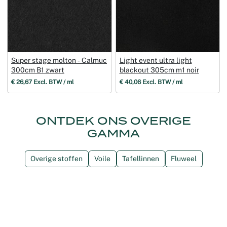
Super stage molton ‑ Calmuc
Light event ultra light
300cm B1 zwart
blackout 305cm m1 noir
€ 26,67 Excl. BTW / ml
€ 40,06 Excl. BTW / ml
ONTDEK ONS OVERIGE
GAMMA
Overige stoffen
Voile
Tafellinnen
Fluweel