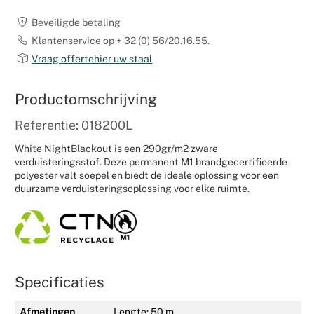
Weddingpl
Beveiligde betaling
Klantenservice op + 32 (0) 56/20.16.55.
Vraag offertehier uw staal
Productomschrijving
Referentie: 018200L
White NightBlackout is een 290gr/m2 zware
verduisteringsstof. Deze permanent M1 brandgecertifieerde
polyester valt soepel en biedt de ideale oplossing voor een
duurzame verduisteringsoplossing voor elke ruimte.
Specificaties
Afmetingen
Lengte: 50 m