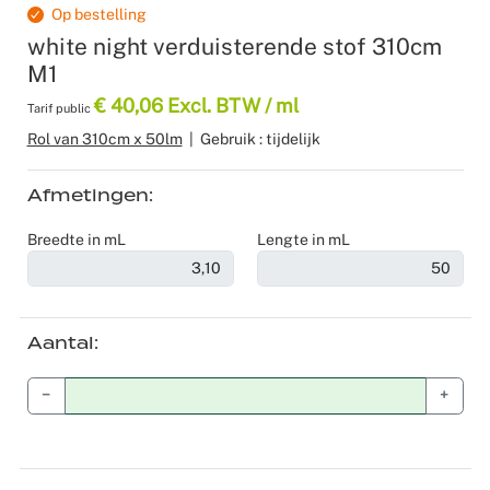
Op bestelling
Recyclable
Voile
Product z
Scenograf
white night verduisterende stof 310cm
M1
Verduister
Logistiek
Seminars 
€ 40,06 Excl. BTW / ml
Tarif public
Rol van 310cm x 50lm
|
Gebruik : tijdelijk
Overige st
Shows
Tafellinne
Expo Stan
Afmetingen
Breedte in mL
Lengte in mL
Theaters
Catering
Aantal
Winkeldec
−
+
Corporate
Kerstmis