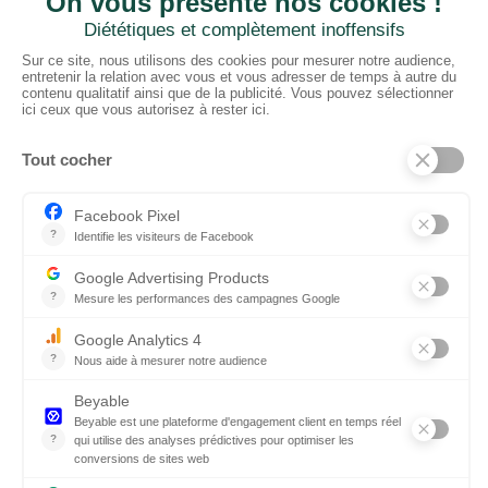
CTN BNL
‘t Hoge 116 - 8500 KORTRIJK – B
+ 32 (0) 56/20.16.55
info@ctnbenelux.com
Openingsuren : 9-12.30H ; 13.30-17H
Gesloten op zater-, zon- en feestdagen
CATEGORIEËN
Vloeren
Stoffen
Theaterdoek
Plafond
Wanden
Accessoires