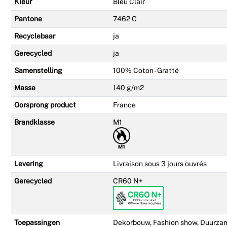
Kleur
Bleu Clair
Pantone
7462 C
Recyclebaar
ja
Gerecycled
ja
Samenstelling
100% Coton - Gratté
Massa
140 g/m2
Oorsprong product
France
Brandklasse
M1
Levering
Livraison sous 3 jours ouvrés
Gerecycled
CR60 N+
Toepassingen
Dekorbouw, Fashion show, Duurza