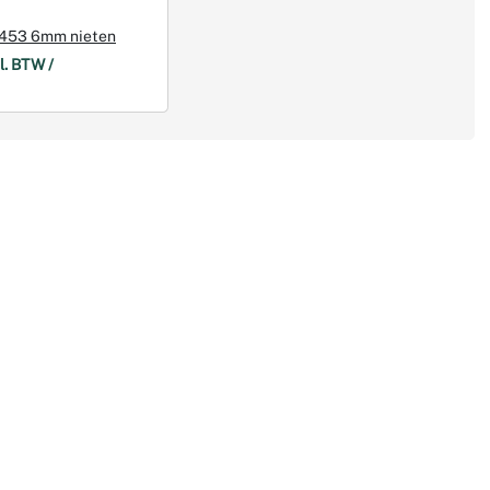
 453 6mm nieten
l. BTW /