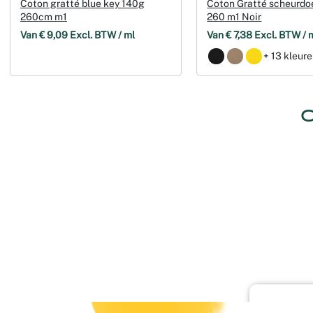
Coton gratté blue key 140g
Coton Gratté scheurdo
260cm m1
260 m1 Noir
Van € 9,09 Excl. BTW / ml
Van € 7,38 Excl. BTW / 
+ 13 kleur