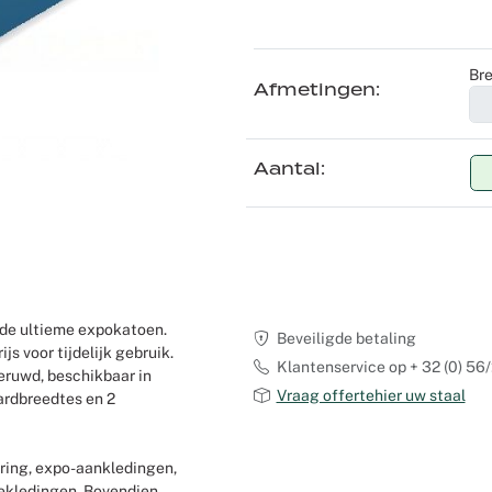
Recyclable tapijt
Voile
Product zoeken op maat
Scenografie
Bre
Verduisterende stoffen
Logistiek
Seminars en congressen
Afmetingen
Overige stoffen
Shows
Aantal
Tafellinnen
Expo Stands
Theaters
Catering
 de ultieme expokatoen.
Beveiligde betaling
js voor tijdelijk gebruik.
Winkeldecoraties etalages
Klantenservice op + 32 (0) 56/
eruwd, beschikbaar in
Vraag offertehier uw staal
ardbreedtes en 2
Corporate Events
ering, expo-aankledingen,
Kerstmis
ekledingen. Bovendien