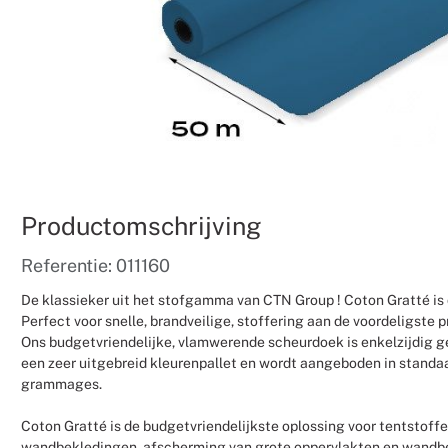
Productomschrijving
Referentie: 011160
De klassieker uit het stofgamma van CTN Group ! Coton Gratté is
Perfect voor snelle, brandveilige, stoffering aan de voordeligste pri
Ons budgetvriendelijke, vlamwerende scheurdoek is enkelzijdig g
een zeer uitgebreid kleurenpallet en wordt aangeboden in standa
grammages.
Coton Gratté is de budgetvriendelijkste oplossing voor tentstoff
wandbekledingen, afscherming van grote oppervlakten en wandb