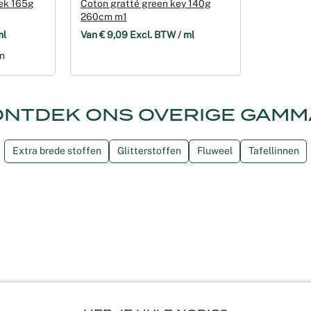
ek 165g
Coton gratté green key 140g
260cm m1
ml
Van € 9,09 Excl. BTW / ml
en
ONTDEK ONS OVERIGE GAMM
Extra brede stoffen
Glitterstoffen
Fluweel
Tafellinnen