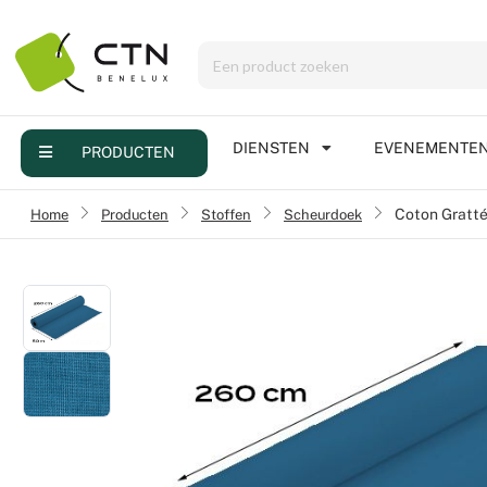
Menu
Producten
Diensten
DIENSTEN
EVENEMENTE
PRODUCTEN
Evenementen
Home
›
Producten
›
Stoffen
›
Scheurdoek
Coton Gratt
Contact