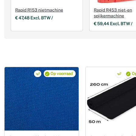
Rapid R153 nietmachine
Rapid R453 niet‑en
spijkermachine
€ 47,48 Excl. BTW /
€ 59,44 Excl. BTW /
Op voorraad
Op