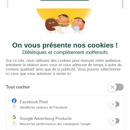
CTN BNL
‘t Hoge 116 - 8500 KORTRIJK – B
+ 32 (0) 56/20.16.55
info@ctnbenelux.com
Openingsuren : 9-12.30H ; 13.30-17H