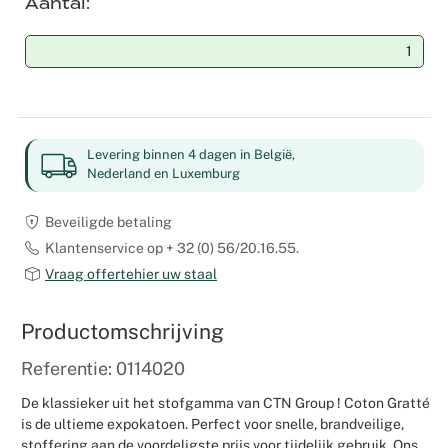
Aantal
Weddingpl
Levering binnen 4 dagen in België,
Nederland en Luxemburg
Beveiligde betaling
Klantenservice op + 32 (0) 56/20.16.55.
Vraag offertehier uw staal
Productomschrijving
Referentie: 0114020
De klassieker uit het stofgamma van CTN Group ! Coton Gratté
is de ultieme expokatoen. Perfect voor snelle, brandveilige,
stoffering aan de voordeligste prijs voor tijdelijk gebruik. Ons