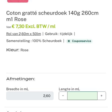
Recyclable
Voile
Product z
Scenograf
Coton gratté scheurdoek 140g 260cm
m1 Rose
Verduister
Logistiek
Seminars 
€ 7,30 Excl. BTW / ml
Van
Overige st
Shows
Rol van 2,60m x 50lm
|
Gebruik : tijdelijk
|
Samenstelling : 100% Scheurdoek
|
Couponservice
Tafellinne
Expo Stan
Kleur
Rose
Theaters
Catering
Afmetingen
Winkeldec
Breedte in mL
Lengte in mL
Corporate
−
+
Kerstmis