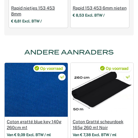
Rapid nietjes 153 453
Rapid 153 453 6mm nieten
8mm
€ 8,53 Excl. BTW /
€ 6,81 Excl. BTW /
ANDERE AANRADERS
Op voorraad
Op voorraad
Coton gratté blue key 140g
Coton Gratté scheurdoek
260cm m1
165g 260 m1 Noir
Van € 9,09 Excl. BTW / ml
Van € 7,38 Excl. BTW / ml