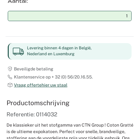
Aantal
Weddingpl
Levering binnen 4 dagen in België,
Nederland en Luxemburg
Beveiligde betaling
Klantenservice op + 32 (0) 56/20.16.55.
Vraag offertehier uw staal
Productomschrijving
Referentie: 0114032
De klassieker uit het stofgamma van CTN Group ! Coton Gratté
is de ultieme expokatoen. Perfect voor snelle, brandveilige,
stoffering aan de voordeligste prijs voor tijdelijk gebruik. Ons