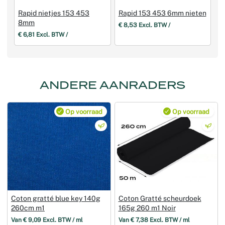
Rapid nietjes 153 453
Rapid 153 453 6mm nieten
8mm
€ 8,53 Excl. BTW /
€ 6,81 Excl. BTW /
ANDERE AANRADERS
Op voorraad
Op voorraad
Coton gratté blue key 140g
Coton Gratté scheurdoek
260cm m1
165g 260 m1 Noir
Van € 9,09 Excl. BTW / ml
Van € 7,38 Excl. BTW / ml