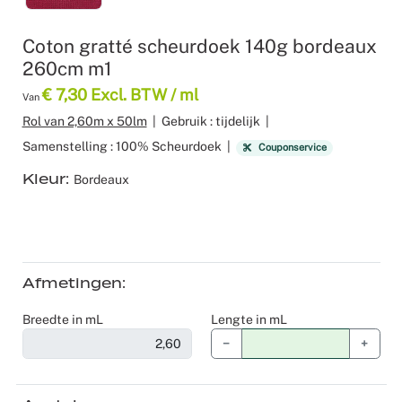
Recyclable
Voile
Product z
Scenograf
Coton gratté scheurdoek 140g bordeaux
260cm m1
Verduister
Logistiek
Seminars 
€ 7,30 Excl. BTW / ml
Van
Overige st
Shows
Rol van 2,60m x 50lm
|
Gebruik : tijdelijk
|
Samenstelling : 100% Scheurdoek
|
Couponservice
Tafellinne
Expo Stan
Kleur
Bordeaux
Theaters
Catering
Afmetingen
Winkeldec
Breedte in mL
Lengte in mL
Corporate
−
+
Kerstmis