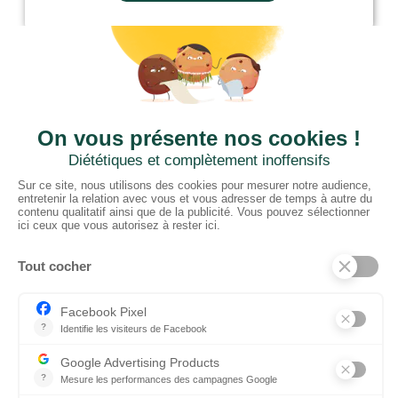
CTN BNL
‘t Hoge 116 - 8500 KORTRIJK – B
+ 32 (0) 56/20.16.55
info@ctnbenelux.com
Openingsuren : 9-12.30H ; 13.30-17H