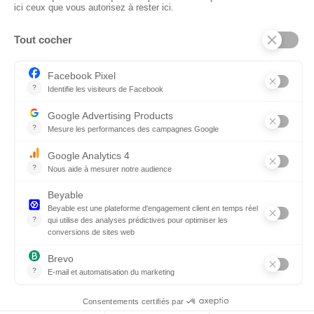
Retrait Dépôt : 08h30-12h00; 13h30-17h30
Bureau: 8h00-12h30; 13h30-18h30
PRODUITS
Sols
Tissus
Tissus scénique
Plafonds
Murs
ElKarton
Accessoires
AUTRES
Entrepôt Lyon
Actualités
Réalisations
SUIVEZ-NOUS !
Linkedin
Instagram
Facebook
© 2026 CTN France
Mentions légales
Politique de confidentialité
Conditions générales de vente