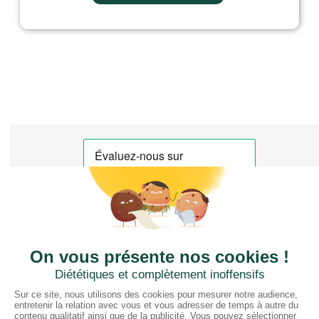
CTN FRANCE
2 rue du Puits Dixme 604
94310 ORLY
01 41 73 12 40
Horaires :