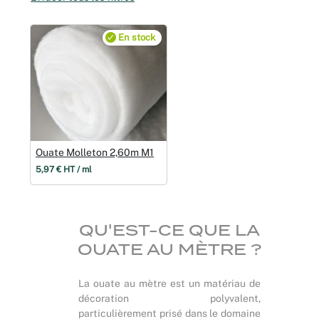
Noël
En stock
Hallowee
Mariages
Foires aux
Ouate Molleton 2,60m M1
Décoratio
5,97 € HT / ml
QU'EST-CE QUE LA
OUATE AU MÈTRE ?
La ouate au mètre est un matériau de
décoration polyvalent,
particulièrement prisé dans le domaine