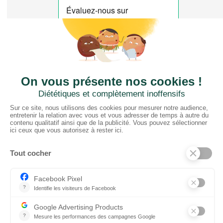
CTN FRANCE
2 rue du Puits Dixme 604
94310 ORLY
01 41 73 12 40
Horaires :
Retrait Dépôt : 08h30-12h00; 13h30-17h30
Bureau: 8h00-12h30; 13h30-18h30
PRODUITS
Sols
Tissus
Tissus scénique
Plafonds
Murs
ElKarton
Accessoires