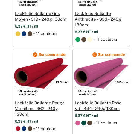
Lackfolie Brillante Gris
Lackfolie Brillante
Moyen ‑ 319 ‑ 240g 130cm
Anthracite ‑ 333 ‑ 240g
130cm
6,37 € HT / ml
6,37 € HT / ml
+ 11 couleurs
+ 11 couleurs
Sur commande
Sur commande
Lackfolie Brillante Rouge
Lackfolie Brillante Rose
Vermillon ‑ 462 ‑ 240g
Vif ‑ 444 ‑ 240g 130cm
130cm
6,37 € HT / ml
6,37 € HT / ml
+ 11 couleurs
+ 11 couleurs