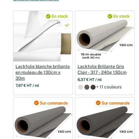
Noël
En stock
En stock
Hallowee
Mariages
Foires aux
Lackfolie blanche brillante
Lackfolie Brillante Gris
Décoratio
en rouleau de 130cm x
Clair ‑ 317 ‑ 240g 130cm
30m
6,37 € HT / ml
7,67 € HT / ml
+ 11 couleurs
Sur commande
Sur commande