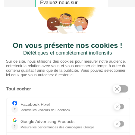
CTN FRANCE
2 rue du Puits Dixme 604
94310 ORLY
01 41 73 12 40
Horaires :
Retrait Dépôt : 08h30-12h00; 13h30-17h30
Bureau: 8h00-12h30; 13h30-18h30
PRODUITS
Sols
Tissus
Tissus scénique
Plafonds
Murs
ElKarton
Accessoires