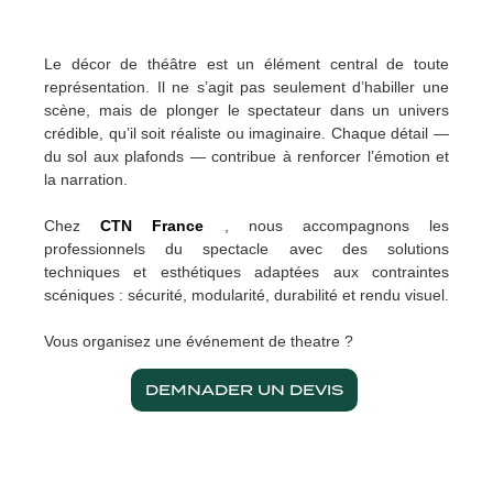
Produits 
Sol Vinyle
Moquettes 
Velours
Bâche me
Gaffer
Recyclage
Salles de 
Le décor de théâtre est un élément central de toute
Les nouve
Dalle Moqu
Moquette r
Voilage
Color matc
Scénograp
représentation. Il ne s’agit pas seulement d’habiller une
scène, mais de plonger le spectateur dans un univers
crédible, qu’il soit réaliste ou imaginaire. Chaque détail —
Tissus occ
Livraison 
Séminaires
du sol aux plafonds — contribue à renforcer l’émotion et
la narration.
Tissu suéd
Sourcing p
Spectacles
Chez
CTN France
, nous accompagnons les
professionnels du spectacle avec des solutions
Tissus dive
Logistique
Stands
techniques et esthétiques adaptées aux contraintes
scéniques : sécurité, modularité, durabilité et rendu visuel.
Nappes et 
Fabricant 
Théatres
Vous organisez une événement de theatre ?
Feutrine I
Traiteurs
DEMNADER UN DEVIS
Tissus Natu
Collectivité
Fête d’ent