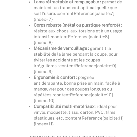
Lame rétractable et remplaçable :
permet de
maintenir un tranchant optimal quelle que
soit l’usure. :contentReference[oaicite:7]
{index=7}
Corps robuste (métal ou plastique renforcé) :
résiste aux chocs, aux torsions et à un usage
intensif. :contentReference[oaicite:8]
{index=8}
Mécanisme de verrouillage :
garantit la
stabilité de la lame pendant la coupe, pour
éviter les accidents et les coupes
irrégulières. :contentReference[oaicite:9]
{index=9}
Ergonomie & confort :
poignée
antidérapante, bonne prise en main, facile à
manœuvrer pour des coupes longues ou
répétées. :contentReference[oaicite:10]
{index=10}
Compatibilité multi-matériaux :
idéal pour
vinyle, moquette, tissu, carton, PVC, films
plastiques, etc. :contentReference[oaicite:11]
{index=11}