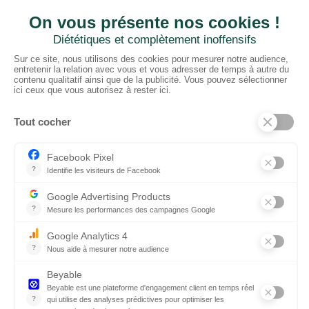
CTN FRANCE
2 rue du Puits Dixme 604
94310 ORLY
01 41 73 12 40
Horaires :
Retrait Dépôt : 08h30-12h00; 13h30-17h30
Bureau: 8h00-12h30; 13h30-18h30
PRODUITS
Sols
Tissus
Tissus scénique
Plafonds
Murs
ElKarton
Accessoires
AUTRES
Entrepôt Lyon
Actualités
Réalisations
SUIVEZ-NOUS !
Linkedin