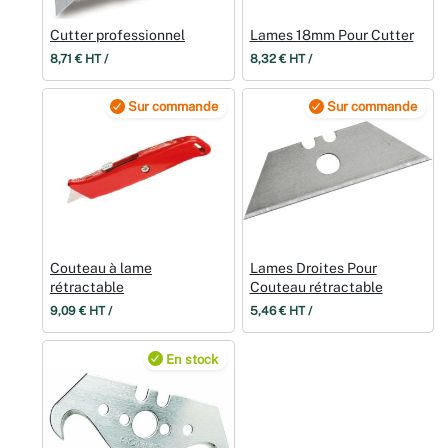
Noël
Cutter professionnel
Lames 18mm Pour Cutter
8,71 € HT /
8,32 € HT /
Hallowee
Sur commande
Sur commande
Mariages
Foires aux
Décoratio
Couteau à lame
Lames Droites Pour
rétractable
Couteau rétractable
9,09 € HT /
5,46 € HT /
En stock