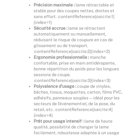
Précision maximale :
lame rétractable et
stable pour des coupes nettes, droites et
sans effort. :contentReference[oaicite:1]
{index=1}
Sécurité accrue :
lame se rétractant
automatiquement ou manuellement,
réduisant le risque de coupure en cas de
glissement ou de transport.
:contentReference[oaicite:2]{index=2}
Ergonomie professionnelle :
manche
confortable, prise en main antidérapante,
bonne répartition du poids pour les longues
sessions de coupe.
:contentReference[oaicite:3]{index=3}
Polyvalence d’usage :
coupe de vinyles,
bâches, tissus, moquettes, carton, films PVC,
adhésifs, panneaux souples — idéal pour les
secteurs de l’événementiel, de la pose, du
retail, etc. :contentReference[oaicite:4]
{index=4}
Prêt pour usage intensif :
lame de haute
qualité, possibilité de changer la lame
facilement, robustesse adaptée à un usage