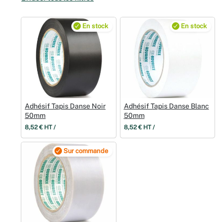
Noël
En stock
En stock
Hallowee
Mariages
Foires aux
Adhésif Tapis Danse Noir
Adhésif Tapis Danse Blanc
Décoratio
50mm
50mm
8,52 € HT /
8,52 € HT /
Sur commande