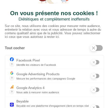
CTN FRANCE
2 rue du Puits Dixme 604
94310 ORLY
01 41 73 12 40
Horaires :
Retrait Dépôt : 08h30-12h00; 13h30-17h30
Bureau: 8h00-12h30; 13h30-18h30
PRODUITS
Sols
Tissus
Tissus scénique
Plafonds
Murs
ElKarton
Accessoires
AUTRES
Entrepôt Lyon
Actualités
Réalisations
SUIVEZ-NOUS !