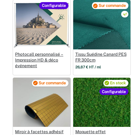
Configurable
Sur commande
Photocall personnalisé –
Tissu Suédine Canard PES
Impression HD & déco
FR 300cm
événement
26,87 € HT / ml
Sur commande
En stock
Configurable
Miroir à facettes adhésif
Moquette effet