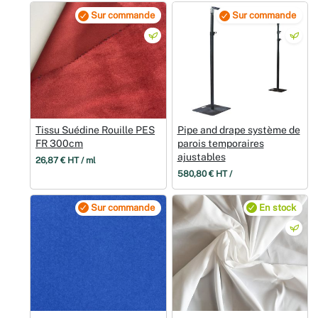
Sur commande
Sur commande
Tissu Suédine Rouille PES
Pipe and drape système de
FR 300cm
parois temporaires
ajustables
26,87 € HT / ml
580,80 € HT /
Sur commande
En stock