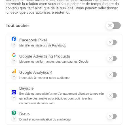
01 41 73 12 40
Horaires :
Retrait Dépôt : 08h30-12h00; 13h30-17h30
Bureau: 8h00-12h30; 13h30-18h30
PRODUITS
Sols
Tissus
Tissus scénique
Plafonds
Murs
ElKarton
Accessoires
AUTRES
Entrepôt Lyon
Actualités
Réalisations
SUIVEZ-NOUS !
Linkedin
Instagram
Facebook
© 2026 CTN France