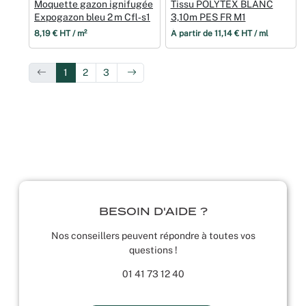
Moquette gazon ignifugée
Tissu POLYTEX BLANC
Expogazon bleu 2 m Cfl‑s1
3,10m PES FR M1
8,19 € HT / m²
À partir de 11,14 € HT / ml
1
2
3
BESOIN D'AIDE ?
Nos conseillers peuvent répondre à toutes vos
questions !
01 41 73 12 40