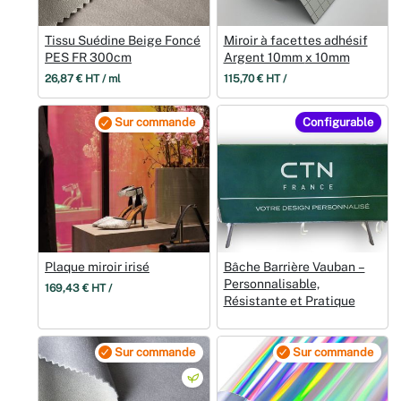
Tissu Suédine Beige Foncé
Miroir à facettes adhésif
PES FR 300cm
Argent 10mm x 10mm
26,87 € HT / ml
115,70 € HT /
Sur commande
Configurable
Plaque miroir irisé
Bâche Barrière Vauban –
Personnalisable,
169,43 € HT /
Résistante et Pratique
Sur commande
Sur commande