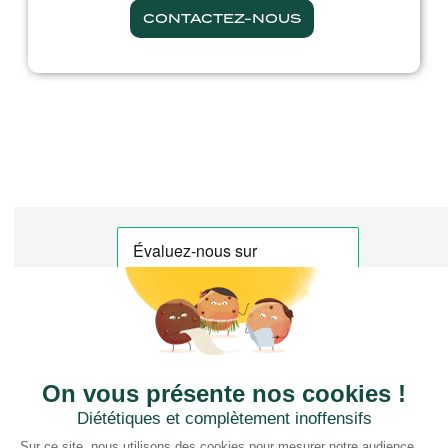
CONTACTEZ-NOUS
CTN FRANCE
2 rue du Puits Dixme 604
94310 ORLY