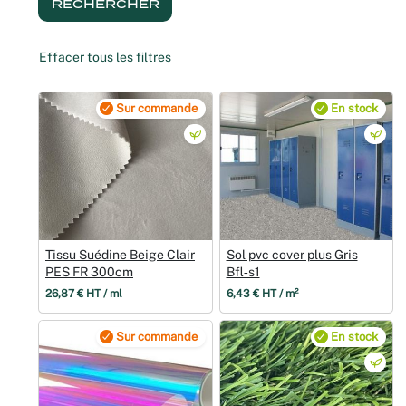
RECHERCHER
Noël
Effacer tous les filtres
Hallowee
Sur commande
En stock
Mariages
Foires aux
Décoratio
Tissu Suédine Beige Clair
Sol pvc cover plus Gris
PES FR 300cm
Bfl‑s1
26,87 € HT / ml
6,43 € HT / m²
Sur commande
En stock