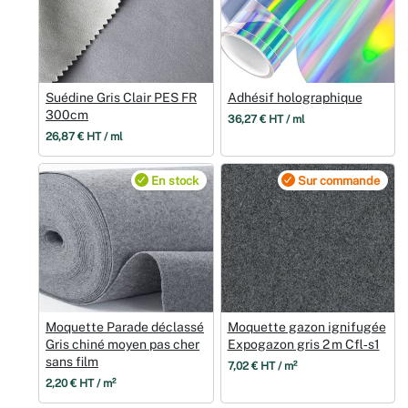
Suédine Gris Clair PES FR
Adhésif holographique
300cm
36,27 € HT / ml
26,87 € HT / ml
En stock
Sur commande
Moquette Parade déclassé
Moquette gazon ignifugée
Gris chiné moyen pas cher
Expogazon gris 2 m Cfl‑s1
sans film
7,02 € HT / m²
2,20 € HT / m²