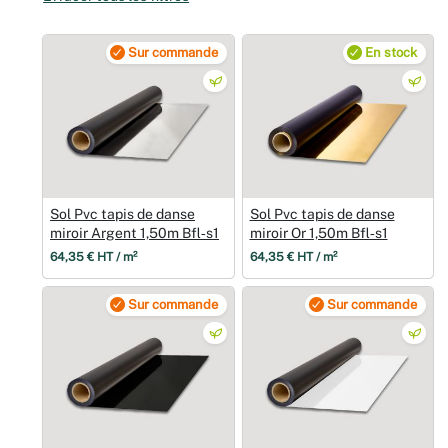
Noël
Sur commande
En stock
Hallowee
Mariages
Foires aux
Sol Pvc tapis de danse
Sol Pvc tapis de danse
Décoratio
miroir Argent 1,50m Bfl‑s1
miroir Or 1,50m Bfl‑s1
64,35 € HT / m²
64,35 € HT / m²
Sur commande
Sur commande