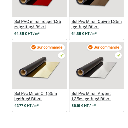
Sol PVC miroir rouge 1,35
Sol Pvc Miroir Cuivre 1,35m
m ignifugé Bfl‑s1
ignifugé Bfl‑s1
64,35 € HT / m²
64,35 € HT / m²
Sur commande
Sur commande
Sol Pvc Miroir Or 1,35m
Sol Pvc Miroir Argent
ignifugé Bfl‑s1
1,35m ignifugé Bfl‑s1
42,77 € HT / m²
36,19 € HT / m²