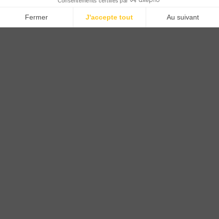
CTN FRANCE
2 rue du Puits Dixme 604
94310 ORLY
01 41 73 12 40
Horaires :
Retrait Dépôt : 08h30-12h00; 13h30-17h30
Bureau: 8h00-12h30; 13h30-18h30
PRODUITS
Sols
Tissus