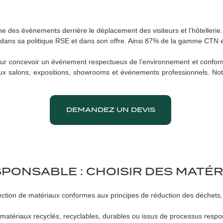
Produits RSE
Sol Vinyle
Moquettes Pailletées
Velours
Bâche mesh M1
Gaffer
Recyclage événementiel
Salles de réception
des évènements derrière le déplacement des visiteurs et l’hôtellerie.
Les nouveautés de CTN
Dalle Moquette Location
Moquette recyclable Rewind
Voilage
Color matching événementiel
Scénographes
dans sa politique RSE et dans son offre. Ainsi 87% de la gamme CTN e
pour concevoir un événement respectueux de l’environnement et confor
Tissus occultants
Livraison événementielle
Séminaires et congrès
salons, expositions, showrooms et événements professionnels. Notre
Tissu suédine
Sourcing produits
Spectacles
DEMANDEZ UN DEVIS
Tissus divers
Logistique
Stands
Nappes et serviettes
Fabricant PLV carton
Théatres
Feutrine Ignifugée
Traiteurs
ONSABLE : CHOISIR DES MATÉRI
Tissus Naturels et fibres naturelles
Collectivités
ion de matériaux conformes aux principes de réduction des déchets, d
Fête d’entreprise
 matériaux recyclés, recyclables, durables ou issus de processus respo