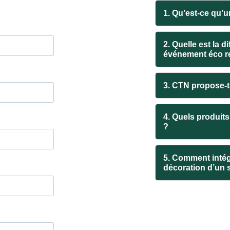
1. Qu’est-ce qu’
2. Quelle est la 
événement éco r
3. CTN propose-t-
4. Quels produit
?
5. Comment intég
décoration d’un 