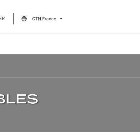
ER
CTN France
BLES