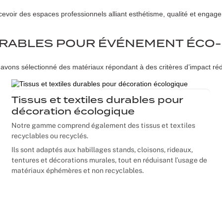
oir des espaces professionnels alliant esthétisme, qualité et engag
Noël
Halloween
URABLES POUR ÉVÉNEMENT ÉCO
Mariages
avons sélectionné des matériaux répondant à des critères d’impact rédui
Foires aux vins
Tissus et textiles durables pour
décoration écologique
Décoration événement sportif
Notre gamme comprend également des tissus et textiles
recyclables ou recyclés.
Ils sont adaptés aux habillages stands, cloisons, rideaux,
tentures et décorations murales, tout en réduisant l’usage de
matériaux éphémères et non recyclables.