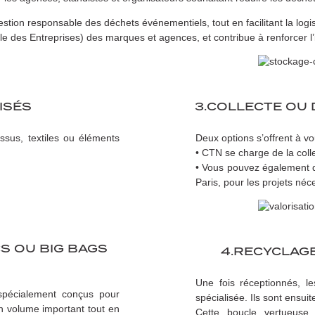
ion responsable des déchets événementiels, tout en facilitant la logist
e des Entreprises) des marques et agences, et contribue à renforcer
LISÉS
3.COLLECTE OU
issus, textiles ou éléments
Deux options s’offrent à vo
• CTN se charge de la coll
• Vous pouvez également d
Paris, pour les projets néce
S OU BIG BAGS
4.RECYCLAGE
Une fois réceptionnés, le
spécialement conçus pour
spécialisée. Ils sont ensui
n volume important tout en
Cette boucle vertueuse 