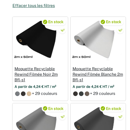
Effacer tous les filtres
Noël
En stock
En stock
Hallowee
Mariages
Foires aux
Décoratio
Moquette Recyclable
Moquette Recyclable
Rewind Filmée Noir 2m
Rewind Filmée Blanche 2m
Bfl‑s1
Bfl‑s1
À partir de 4,24 € HT / m²
À partir de 4,24 € HT / m²
+ 29 couleurs
+ 29 couleurs
En stock
En stock