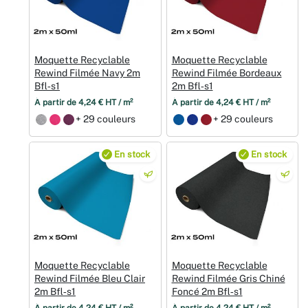
Moquette Recyclable
Moquette Recyclable
Rewind Filmée Navy 2m
Rewind Filmée Bordeaux
Bfl‑s1
2m Bfl‑s1
À partir de 4,24 € HT / m²
À partir de 4,24 € HT / m²
+ 29 couleurs
+ 29 couleurs
En stock
En stock
Moquette Recyclable
Moquette Recyclable
Rewind Filmée Bleu Clair
Rewind Filmée Gris Chiné
2m Bfl‑s1
Foncé 2m Bfl‑s1