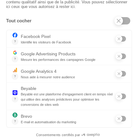
Horaires :
Retrait Dépôt : 08h30-12h00; 13h30-17h30
Bureau: 8h00-12h30; 13h30-18h30
PRODUITS
Sols
Tissus
Tissus scénique
Plafonds
Murs
ElKarton
Accessoires
AUTRES
Entrepôt Lyon
Actualités
Réalisations
SUIVEZ-NOUS !
Linkedin
Instagram
Facebook
© 2026 CTN France
Mentions légales
Politique de confidentialité