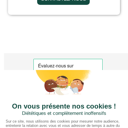
CTN FRANCE
2 rue du Puits Dixme 604
94310 ORLY
01 41 73 12 40