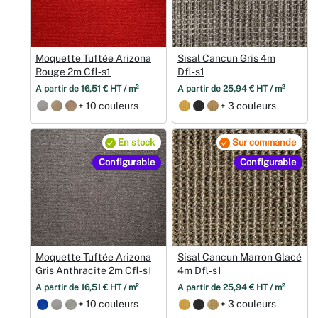
Moquette Tuftée Arizona
Sisal Cancun Gris 4m
Rouge 2m Cfl‑s1
Dfl‑s1
À partir de 16,51 € HT / m²
À partir de 25,94 € HT / m²
+ 10 couleurs
+ 3 couleurs
En stock
Sur commande
Configurable
Configurable
Moquette Tuftée Arizona
Sisal Cancun Marron Glacé
Gris Anthracite 2m Cfl‑s1
4m Dfl‑s1
À partir de 16,51 € HT / m²
À partir de 25,94 € HT / m²
+ 10 couleurs
+ 3 couleurs