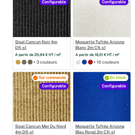
Configurable
Configurable
Sisal Cancun Noir 4m
Moquette Tuftée Arizona
Dfl‑s1
Blanc 2m Cfl‑s1
À partir de 25,94 € HT / m²
À partir de 16,51 € HT / m²
+ 3 couleurs
+ 10 couleurs
Sur commande
En stock
Configurable
Configurable
Sisal Cancun Mer Du Nord
Moquette Tuftée Arizona
4m Dfl‑s1
Bleu Royal 2m Cfl‑s1