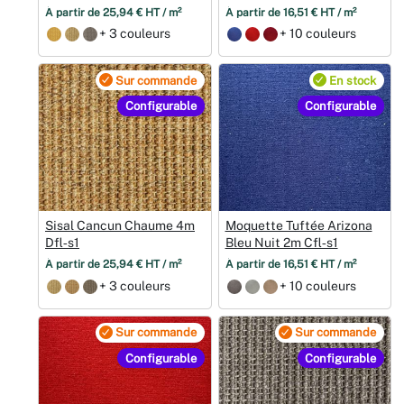
À partir de 25,94 € HT / m²
À partir de 16,51 € HT / m²
+ 3 couleurs
+ 10 couleurs
Sur commande
En stock
Configurable
Configurable
Sisal Cancun Chaume 4m
Moquette Tuftée Arizona
Dfl‑s1
Bleu Nuit 2m Cfl‑s1
À partir de 25,94 € HT / m²
À partir de 16,51 € HT / m²
+ 3 couleurs
+ 10 couleurs
Sur commande
Sur commande
Configurable
Configurable