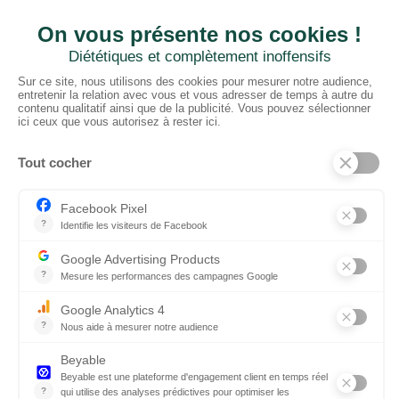
CTN FRANCE
2 rue du Puits Dixme 604
94310 ORLY
01 41 73 12 40
Horaires :
Retrait Dépôt : 08h30-12h00; 13h30-17h30
Bureau: 8h00-12h30; 13h30-18h30
PRODUITS
Sols
Tissus
Tissus scénique
Plafonds
Murs
ElKarton
Accessoires
AUTRES
Entrepôt Lyon
Actualités
Réalisations
SUIVEZ-NOUS !
Linkedin