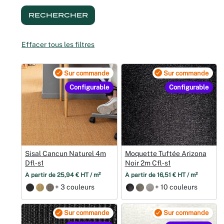
Noël
RECHERCHER
Hallowee
Effacer tous les filtres
Mariages
Sur commande
Sur commande
Configurable
Configurable
Foires aux
Décoratio
Sisal Cancun Naturel 4m
Moquette Tuftée Arizona
Dfl‑s1
Noir 2m Cfl‑s1
À partir de 25,94 € HT / m²
À partir de 16,51 € HT / m²
+ 3 couleurs
+ 10 couleurs
Sur commande
Sur commande