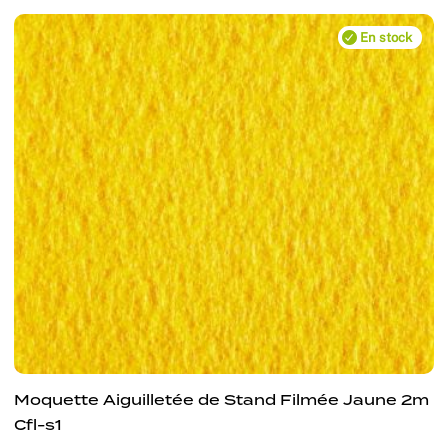
En stock
Moquette Aiguilletée de Stand Filmée Jaune 2m
Cfl-s1