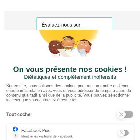
CTN FRANCE
2 rue du Puits Dixme 604
94310 ORLY
01 41 73 12 40
Horaires :
Retrait Dépôt : 08h30-12h00; 13h30-17h30
Bureau: 8h00-12h30; 13h30-18h30
PRODUITS
Sols
Tissus
Tissus scénique
Plafonds