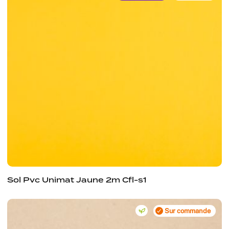
Sol Pvc Unimat Jaune 2m Cfl-s1
Sur commande