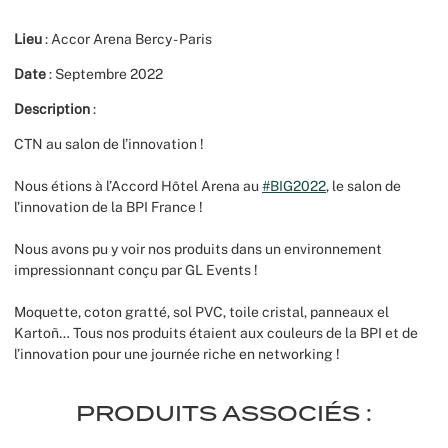
Noël
Lieu
: Accor Arena Bercy - Paris
Date
: Septembre 2022
Hallowee
Description
:
Mariages
CTN au salon de l’innovation !
Foires aux
Nous étions à l’Accord Hôtel Arena au
#BIG2022
, le salon de
l’innovation de la BPI France !
Décoratio
Nous avons pu y voir nos produits dans un environnement
impressionnant conçu par GL Events !
Moquette, coton gratté, sol PVC, toile cristal, panneaux el
Kartoñ… Tous nos produits étaient aux couleurs de la BPI et de
l’innovation pour une journée riche en networking !
PRODUITS ASSOCIÉS :