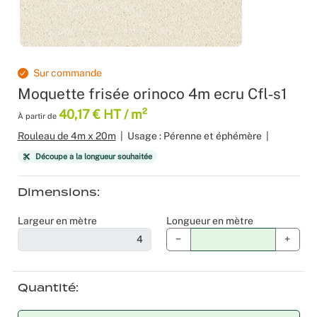
Produits 
Sol Vinyle
Moquettes
Velours
Bâche mes
Gaffer
Recyclage
Salles de 
Les nouve
Dalle Moq
Moquette 
Voilage
Color mat
Scénogra
Sur commande
Tissus occ
Livraison 
Séminaires
Moquette frisée orinoco 4m ecru Cfl‑s1
40,17 € HT / m²
À partir de
Tissu suéd
Sourcing p
Spectacle
Rouleau de 4m x 20m
|
Usage : Pérenne et éphémère
|
Découpe à la longueur souhaitée
Tissus div
Logistiqu
Stands
Dimensions
Nappes et 
Fabricant 
Théatres
Largeur en mètre
Longueur en mètre
Feutrine I
Traiteurs
−
+
Tissus Natu
Collectivi
Quantité
Fête d’ent