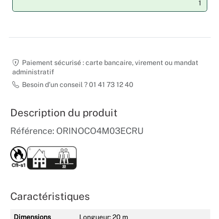
Noël
Hallowee
Paiement sécurisé : carte bancaire, virement ou mandat
Mariages
administratif
Besoin d’un conseil ? 01 41 73 12 40
Foires aux
Description du produit
Décoratio
Référence: ORINOCO4M03ECRU
Caractéristiques
Dimensions
Longueur: 20 m