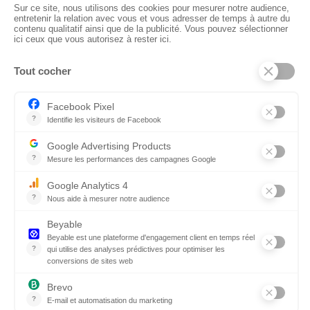
94310 ORLY
01 41 73 12 40
Horaires :
Retrait Dépôt : 08h30-12h00; 13h30-17h30
Bureau: 8h00-12h30; 13h30-18h30
PRODUITS
Sols
Tissus
Tissus scénique
Plafonds
Murs
ElKarton
Accessoires
AUTRES
Entrepôt Lyon
Actualités
Réalisations
SUIVEZ-NOUS !
Linkedin
Instagram
Facebook