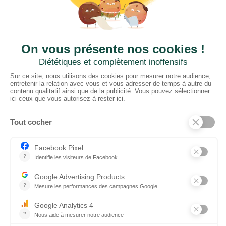
CTN FRANCE
2 rue du Puits Dixme 604
94310 ORLY
01 41 73 12 40
Horaires :
Retrait Dépôt : 08h30-12h00; 13h30-17h30
Bureau: 8h00-12h30; 13h30-18h30
PRODUITS
Sols
Tissus
Tissus scénique
Plafonds
Murs
ElKarton
Accessoires
AUTRES
Entrepôt Lyon
Actualités