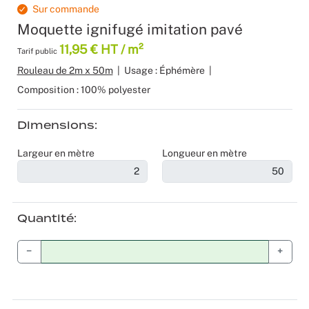
Sur commande
Produits 
Sol Vinyle
Moquettes
Velours
Bâche mes
Gaffer
Recyclage
Salles de 
Moquette ignifugé imitation pavé
11,95 € HT / m²
Tarif public
Les nouve
Dalle Moq
Moquette 
Voilage
Color mat
Scénogra
Rouleau de 2m x 50m
|
Usage : Éphémère
|
Tissus occ
Livraison 
Séminaires
Composition : 100% polyester
Tissu suéd
Sourcing p
Spectacle
Dimensions
Largeur en mètre
Longueur en mètre
Tissus div
Logistiqu
Stands
Nappes et 
Fabricant 
Théatres
Quantité
Feutrine I
Traiteurs
−
+
Tissus Natu
Collectivi
Fête d’ent