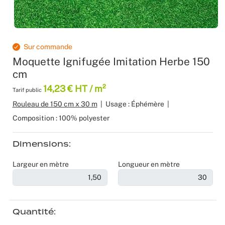
Produits 
Sol Vinyle
Moquettes
Velours
Bâche mes
Gaffer
Recyclage
Salles de 
Les nouve
Dalle Moq
Moquette 
Voilage
Color mat
Scénogra
Sur commande
Moquette Ignifugée Imitation Herbe 150
Tissus occ
Livraison 
Séminaires
cm
14,23 € HT / m²
Tissu suéd
Sourcing p
Spectacle
Tarif public
Rouleau de 150 cm x 30 m
|
Usage : Éphémère
|
Tissus div
Logistiqu
Stands
Composition : 100% polyester
Nappes et 
Fabricant 
Théatres
Dimensions
Largeur en mètre
Longueur en mètre
Feutrine I
Traiteurs
Tissus Natu
Collectivi
Quantité
Fête d’ent