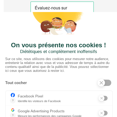
CTN FRANCE
2 rue du Puits Dixme 604
94310 ORLY
01 41 73 12 40
Horaires :
Retrait Dépôt : 08h30-12h00; 13h30-17h30
Bureau: 8h00-12h30; 13h30-18h30
PRODUITS
Sols
Tissus
Tissus scénique
Plafonds
Murs
ElKarton