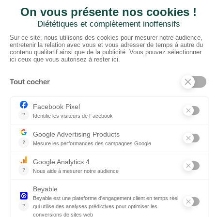
CTN FRANCE
2 rue du Puits Dixme 604
94310 ORLY
01 41 73 12 40
Horaires :
Retrait Dépôt : 08h30-12h00; 13h30-17h30
Bureau: 8h00-12h30; 13h30-18h30
PRODUITS
Sols
Tissus
Tissus scénique
Plafonds
Murs
ElKarton
Accessoires
AUTRES
Entrepôt Lyon
Actualités
Réalisations
SUIVEZ-NOUS !
Linkedin