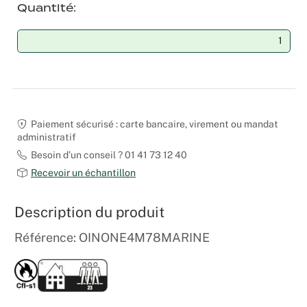
Quantité
Noël
Hallowee
Mariages
Foires aux
Paiement sécurisé : carte bancaire, virement ou mandat
administratif
Besoin d’un conseil ? 01 41 73 12 40
Décoratio
Recevoir un échantillon
Description du produit
Référence: OINONE4M78MARINE