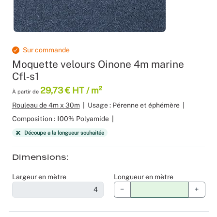
Produits 
Sol Vinyle
Moquettes
Velours
Bâche mes
Gaffer
Recyclage
Salles de 
Les nouve
Dalle Moq
Moquette 
Voilage
Color mat
Scénogra
Sur commande
Tissus occ
Livraison 
Séminaires
Moquette velours Oinone 4m marine
Cfl‑s1
Tissu suéd
Sourcing p
Spectacle
29,73 € HT / m²
À partir de
Rouleau de 4m x 30m
|
Usage : Pérenne et éphémère
|
Tissus div
Logistiqu
Stands
Composition : 100% Polyamide
|
Découpe à la longueur souhaitée
Nappes et 
Fabricant 
Théatres
Dimensions
Feutrine I
Traiteurs
Largeur en mètre
Longueur en mètre
Tissus Natu
Collectivi
−
+
Fête d’ent