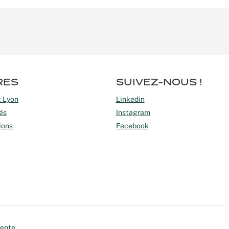
RES
SUIVEZ-NOUS !
t Lyon
Linkedin
és
Instagram
ions
Facebook
vente