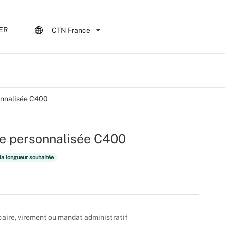
ER
CTN France
onnalisée C400
e personnalisée C400
a longueur souhaitée
caire, virement ou mandat administratif