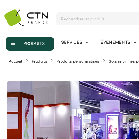
Menu
Produits
Services
SERVICES
ÉVÉNEMENTS
PRODUITS
Événements
Accueil
›
Produits
Produits personnalisés
›
Sols imprimés p
›
Réalisations
FAQ
Contact