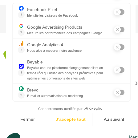
CTN FRANCE
2 rue du Puits Dixme 604
94310 ORLY
01 41 73 12 40
Horaires :
Retrait Dépôt : 08h30-12h00; 13h30
Bureau: 8h00-12h30; 13h30-18h30
Ment