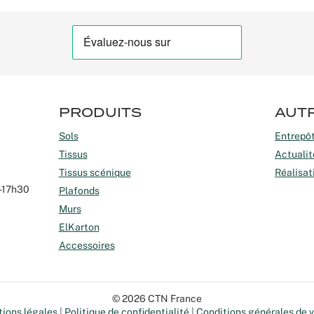
PRODUITS
AUT
Sols
Entrepô
Tissus
Actualit
Tissus scénique
Réalisat
-17h30
Plafonds
Murs
ElKarton
Accessoires
© 2026 CTN France
ions légales
Politique de confidentialité
Conditions générales de 