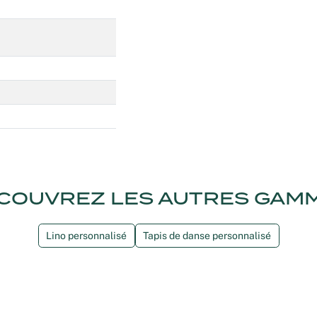
Noël
Halloween
Mariages
Foires aux vins
Décoration événement sportif
COUVREZ LES AUTRES GAM
Lino personnalisé
Tapis de danse personnalisé