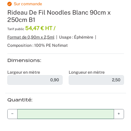
Sur commande
Produits 
Sol Vinyle
Moquettes
Velours
Bâche mes
Gaffer
Recyclage
Salles de 
Rideau De Fil Noodles Blanc 90cm x
250cm B1
Les nouve
Dalle Moq
Moquette 
Voilage
Color mat
Scénogra
54,47 € HT /
Tarif public
Format de 0,90m x 2,5ml
|
Usage : Éphémère
|
Tissus occ
Livraison 
Séminaires
Composition : 100% PE Nofimat
Tissu suéd
Sourcing p
Spectacle
Dimensions
Tissus div
Logistiqu
Stands
Largeur en mètre
Longueur en mètre
Nappes et 
Fabricant 
Théatres
Feutrine I
Traiteurs
Quantité
Tissus Natu
Collectivi
−
+
Fête d’ent