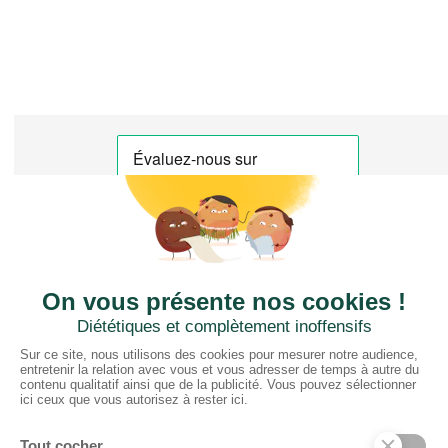
CTN FRANCE
2 rue du Puits Dixme 604
94310 ORLY
01 41 73 12 40
Horaires :
Retrait Dépôt : 08h30-12h00; 13h30-17h30
Bureau: 8h00-12h30; 13h30-18h30
PRODUITS