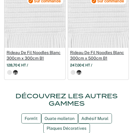
Sur commande
Sur commande
Rideau De Fil Noodles Blanc
Rideau De Fil Noodles Blanc
300cm x 300cm B1
300cm x 500cm B1
128,70 € HT /
247,00 € HT /
DÉCOUVREZ LES AUTRES
GAMMES
Form'it
Ouate molleton
Adhésif Mural
Plaques Décoratives