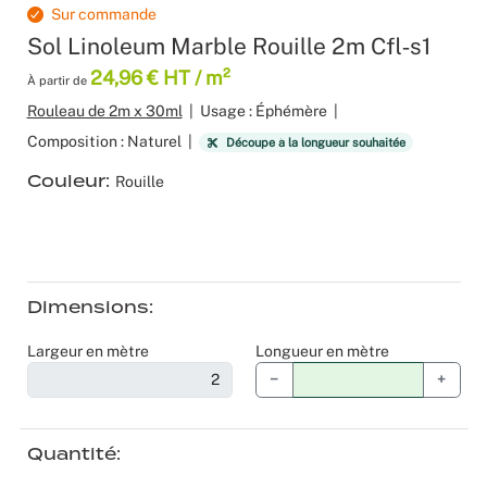
Sur commande
Produits 
Sol Vinyle
Moquettes
Velours
Bâche mes
Gaffer
Recyclage
Salles de 
Sol Linoleum Marble Rouille 2m Cfl‑s1
24,96 € HT / m²
À partir de
Les nouve
Dalle Moq
Moquette 
Voilage
Color mat
Scénogra
Rouleau de 2m x 30ml
|
Usage : Éphémère
|
Tissus occ
Livraison 
Séminaires
Composition : Naturel
|
Découpe à la longueur souhaitée
Couleur
Rouille
Tissu suéd
Sourcing p
Spectacle
Tissus div
Logistiqu
Stands
Nappes et 
Fabricant 
Théatres
Dimensions
Largeur en mètre
Longueur en mètre
Feutrine I
Traiteurs
−
+
Tissus Natu
Collectivi
Quantité
Fête d’ent