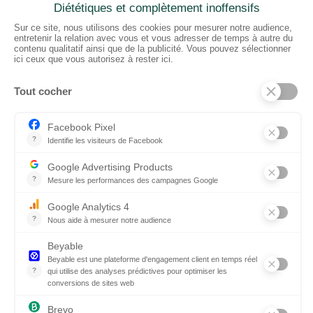
2 rue du Puits Dixme 604
94310 ORLY
01 41 73 12 40
Horaires :
Retrait Dépôt : 08h30-12h00; 13h30-17h30
Bureau: 8h00-12h30; 13h30-18h30
PRODUITS
Sols
Tissus
Tissus scénique
Plafonds
Murs
ElKarton
Accessoires
AUTRES
Entrepôt Lyon
Actualités
Réalisations
SUIVEZ-NOUS !
Linkedin
Instagram
Facebook