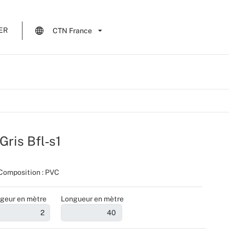
ER
CTN France
Gris Bfl‑s1
Composition : PVC
geur en mètre
Longueur en mètre