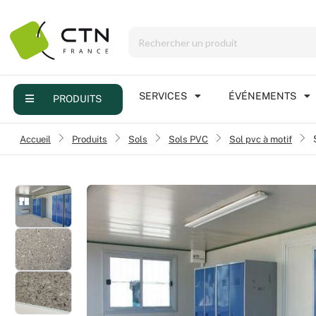
Menu
Produits
Services
SERVICES
ÉVÉNEMENTS
PRODUITS
Événements
Accueil
›
Produits
›
Sols
›
Sols PVC
›
Sol pvc à motif
Réalisations
FAQ
Contact