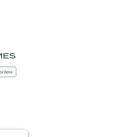
MES
or bois