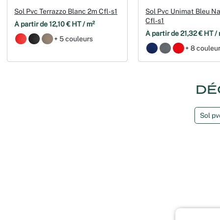
Sol Pvc Terrazzo Blanc 2m Cfl‑s1
Sol Pvc Unimat Bleu N
Cfl‑s1
À partir de 12,10 € HT / m²
À partir de 21,32 € HT /
+ 5 couleurs
+ 8 couleu
DÉ
Sol pv