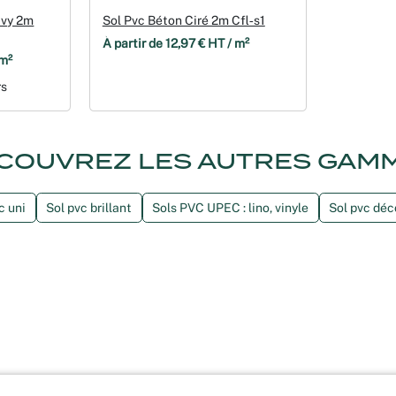
avy 2m
Sol Pvc Béton Ciré 2m Cfl‑s1
À partir de 12,97 € HT / m²
 m²
rs
COUVREZ LES AUTRES GAM
c uni
Sol pvc brillant
Sols PVC UPEC : lino, vinyle
Sol pvc déc