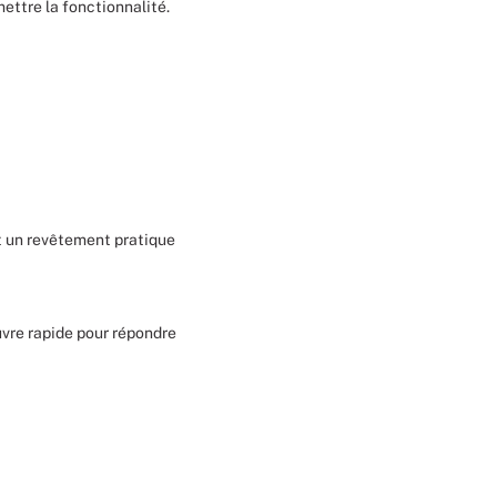
ttre la fonctionnalité.
Noël
Halloween
Mariages
Foires aux vins
it un revêtement pratique
Décoration événement sportif
uvre rapide pour répondre