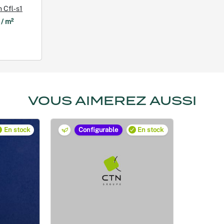
 Cfl‑s1
 / m²
VOUS AIMEREZ AUSSI
En stock
Configurable
En stock