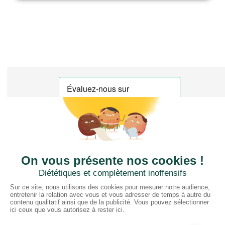
CTN FRANCE
2 rue du Puits Dixme 604
94310 ORLY
01 41 73 12 40
Horaires :
Retrait Dépôt : 08h30-12h00; 13h30-17h30
Bureau: 8h00-12h30; 13h30-18h30