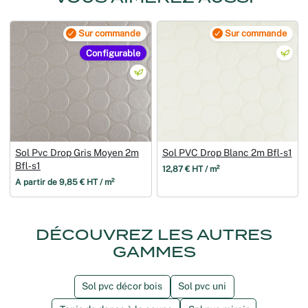
Sur commande
Sur commande
Configurable
Sol Pvc Drop Gris Moyen 2m
Sol PVC Drop Blanc 2m Bfl‑s1
Bfl‑s1
12,87 € HT / m²
À partir de 9,85 € HT / m²
DÉCOUVREZ LES AUTRES
GAMMES
Sol pvc décor bois
Sol pvc uni