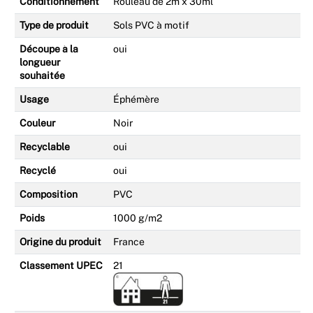
Conditionnement
Rouleau de 2m x 30ml
Type de produit
Sols PVC à motif
Découpe à la
oui
longueur
souhaitée
Usage
Éphémère
Couleur
Noir
Recyclable
oui
Recyclé
oui
Composition
PVC
Poids
1000 g/m2
Origine du produit
France
Classement UPEC
21