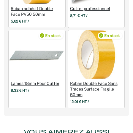
Ruban adhésif Double
Cutter professionnel
Face PV50 50mm
8,71 € HT /
5,62 € HT /
En stock
En stock
Lames 18mm Pour Cutter
Ruban Double Face Sans
Traces Surface Fragile
8,32 € HT /
50mm
12,01 € HT /
VOUS AIMEREZ AUSSI