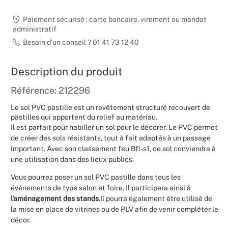
Noël
Paiement sécurisé : carte bancaire, virement ou mandat
administratif
Hallowee
Besoin d’un conseil ? 01 41 73 12 40
Mariages
Description du produit
Référence: 212296
Foires aux
Le sol PVC pastille est un revêtement structuré recouvert de
Décoratio
pastilles qui apportent du relief au matériau.
Il est parfait pour habiller un sol pour le décorer. Le PVC permet
de créer des sols résistants, tout à fait adaptés à un passage
important. Avec son classement feu Bfl-s1, ce sol conviendra à
une utilisation dans des lieux publics.
Vous pourrez poser un sol PVC pastille dans tous les
événements de type salon et foire. Il participera ainsi à
l'aménagement des stands
.Il pourra également être utilisé de
la mise en place de vitrines ou de PLV afin de venir compléter le
décor.