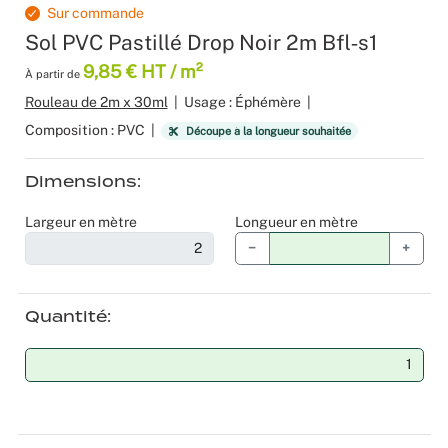
Sur commande
Produits 
Sol Vinyle
Moquettes
Velours
Bâche mes
Gaffer
Recyclage
Salles de 
Sol PVC Pastillé Drop Noir 2m Bfl‑s1
9,85 € HT / m²
À partir de
Les nouve
Dalle Moq
Moquette 
Voilage
Color mat
Scénogra
Rouleau de 2m x 30ml
|
Usage : Éphémère
|
Tissus occ
Livraison 
Séminaires
Composition : PVC
|
Découpe à la longueur souhaitée
Tissu suéd
Sourcing p
Spectacle
Dimensions
Largeur en mètre
Longueur en mètre
Tissus div
Logistiqu
Stands
−
+
Nappes et 
Fabricant 
Théatres
Quantité
Feutrine I
Traiteurs
Tissus Natu
Collectivi
Fête d’ent