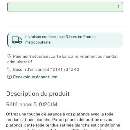
Noël
Hallowee
Livraison estimée sous 3 jours en France
Mariages
métropolitaine
Foires aux
Paiement sécurisé : carte bancaire, virement ou mandat
administratif
Décoratio
Besoin d’un conseil ? 01 41 73 12 40
Recevoir un échantillon
Description du produit
Référence: 5101201M
Offrez une touche d'élégance à vos plafonds avec la toile
tendue satinée blanche. Pafait pour la décoration de vos
plafonds, cette toile tendue satinée blanche est conditionné