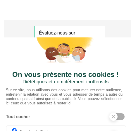
CTN FRANCE
2 rue du Puits Dixme 604
94310 ORLY
01 41 73 12 40
Horaires :
Retrait Dépôt : 08h30-12h00; 13h30-17h30
Bureau: 8h00-12h30; 13h30-18h30
PRODUITS
Sols
Tissus