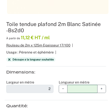
Produits 
Sol Vinyle
Moquettes
Velours
Bâche mes
Gaffer
Recyclage
Salles de 
Les nouve
Dalle Moq
Moquette 
Voilage
Color mat
Scénogra
Toile tendue plafond 2m Blanc Satinée
‑Bs2d0
Tissus occ
Livraison 
Séminaires
11,12 € HT / ml
À partir de
Tissu suéd
Sourcing p
Spectacle
Rouleau de 2m x 125m Epaisseur 17/100
|
Usage : Pérenne et éphémère
|
Tissus div
Logistiqu
Stands
Découpe à la longueur souhaitée
Nappes et 
Fabricant 
Théatres
Dimensions
Feutrine I
Traiteurs
Largeur en mètre
Longueur en mètre
−
+
Tissus Natu
Collectivi
Quantité
Fête d’ent